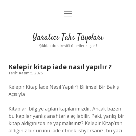
menüyü
Anasayfa
aç
Gizlilik Politikası
Yaratıcı Takı Tüyoları
Yasal Uyarı
Şıklıkla dolu keyifli öneriler keşfet!
Hakkımızda
Kelepir kitap iade nasıl yapılır ?
Tarih: Kasım 5, 2025
Kelepir Kitap İade Nasıl Yapılır? Bilimsel Bir Bakış
Açısıyla
Kitaplar, bilgiye açılan kapılarımızdır. Ancak bazen
bu kapılar yanlış anahtarla açılabilir. Peki, yanlış bir
kitap aldığınızda ne yapmalısınız? Kelepir Kitap’tan
aldığınız bir ürünü iade etmek istiyorsanız, bu yazı