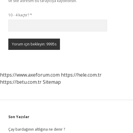
ve site adresim bu tarayıcıya kaydedilsin.
10 - 4 kaçtır?
*
https://www.axeforum.com
https://hele.com.tr
https://betu.com.tr
Sitemap
Sidebar
Son Yazılar
Çay bardağının altlığına ne denir ?