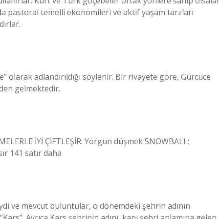
ullanırlar. Kürt ve Türk göçebeler ortak yönlere sahip olsala
 da pastoral temelli ekonomileri ve aktif yaşam tarzları
ırlar.
 olarak adlandırıldığı söylenir. Bir rivayete göre, Gürcüce
nden gelmektedir.
ELERLE İYİ ÇİFTLEŞİR: Yorgun düşmek SNOWBALL:
r 141 satır daha
iydi ve mevcut buluntular, o dönemdeki şehrin adının