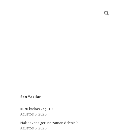
Sidebar
Son Yazılar
betci giriş
Kuzu karkas kaç TL ?
Ağustos 8, 2026
Nakit avans geri ne zaman ödenir ?
Ağustos 8, 2026