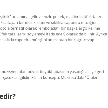
klık” anlamına gelir ve hızlı, peltek, makineli tüfek tarzı
ekrarlayan bir müzik ritmi ve sıklıkla capoeira müziğini
 Coco alternatif olarak “embolada” (bir başka argo kelime
tüfek tarzı şarkı söylemeyi ifade eder) olarak da bilinir. Ayrıca
ve sıklıkla capoeira müziğini anımsatan bir çağrı-cevap
 ve müzisyen olan büyük büyükbabasının yaşadığı aileye geri
 çocukla ilgilidir. Filmin konsepti, Meksika’daki “Ölüler
edir?