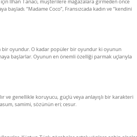
 için İlhan Tanacı, müşterilere mağazalara girmeden önce
maya başladı. “Madame Coco”, Fransızcada kadın ve “kendini
 bir oyundur. O kadar popüler bir oyundur ki oyunun
tmaya başlarlar. Oyunun en önemli özelliği parmak uçlarıyla
r ve genellikle koruyucu, güçlü veya anlayışlı bir karakteri
masum, samimi, sözünün eri; cesur.