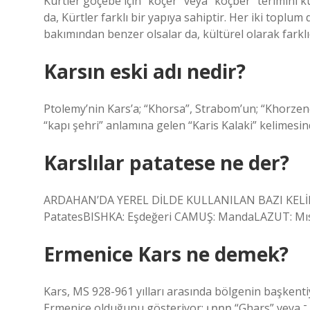
Kürtler göçebe için “koçer” veya “koçber” terimini k
da, Kürtler farklı bir yapıya sahiptir. Her iki toplum
bakımından benzer olsalar da, kültürel olarak farklıd
Karsın eski adı nedir?
Ptolemy’nin Kars’a; “Khorsa”, Strabom’un; “Khorzene”
“kapı şehri” anlamına gelen “Karis Kalaki” kelimesi
Karslılar patatese ne der?
ARDAHAN’DA YEREL DİLDE KULLANILAN BAZI KELİM
PatatesBISHKA: Eşdeğeri CAMUŞ: MandaLAZUT: Mısı
Ermenice Kars ne demek?
Kars, MS 928-961 yılları arasında bölgenin başkent
Ermenice olduğunu gösteriyor: ւրրրֵ “Ghars” veya ־ “Kars”. Ayrıca Kars şehrinin adını, kapı şehri anlamına gelen