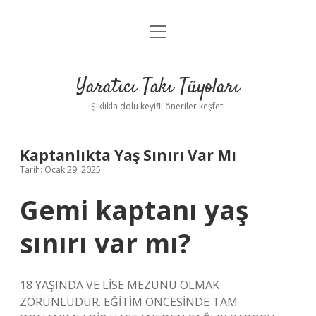
menüyü
Anasayfa
aç
Gizlilik Politikası
Yaratıcı Takı Tüyoları
Yasal Uyarı
Şıklıkla dolu keyifli öneriler keşfet!
Hakkımızda
Kaptanlıkta Yaş Sınırı Var Mı
Tarih: Ocak 29, 2025
Gemi kaptanı yaş
sınırı var mı?
18 YAŞINDA VE LİSE MEZUNU OLMAK
ZORUNLUDUR. EĞİTİM ÖNCESİNDE TAM