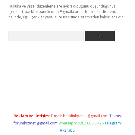
Hukuka ve yasal düzenlemelere aykırı olduğunu düşündüğünüz
içerikleri,
backlinkpanelicomtr@gmail.com
adresine bildirmeniz
halinde, ilgili içerikler yasal süre içerisinde sitemizden kaldırılacaktır.
Arama
tci giriş
Reklam ve İletişim:
E-mail:
backlinkpaneli@gmail.com
Teams:
forumhizmeti@gmail.com
Whatsapp: 0262 606 0 726
Telegram:
@karabul