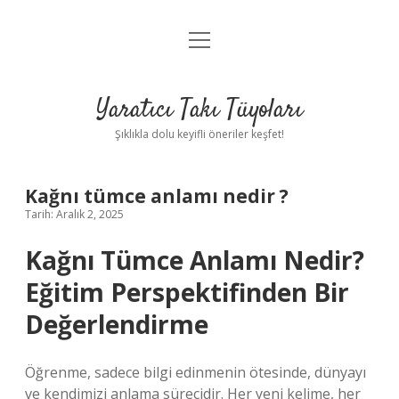
menüyü
Anasayfa
aç
Gizlilik Politikası
Yaratıcı Takı Tüyoları
Yasal Uyarı
Şıklıkla dolu keyifli öneriler keşfet!
Hakkımızda
Kağnı tümce anlamı nedir ?
Tarih: Aralık 2, 2025
Kağnı Tümce Anlamı Nedir?
Eğitim Perspektifinden Bir
Değerlendirme
Öğrenme, sadece bilgi edinmenin ötesinde, dünyayı
ve kendimizi anlama sürecidir. Her yeni kelime, her