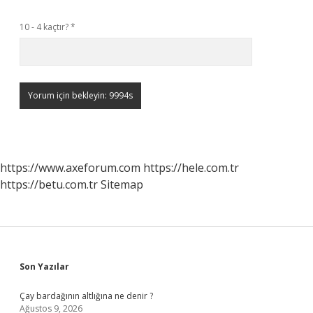
10 - 4 kaçtır?
*
https://www.axeforum.com
https://hele.com.tr
https://betu.com.tr
Sitemap
Sidebar
Son Yazılar
Çay bardağının altlığına ne denir ?
Ağustos 9, 2026