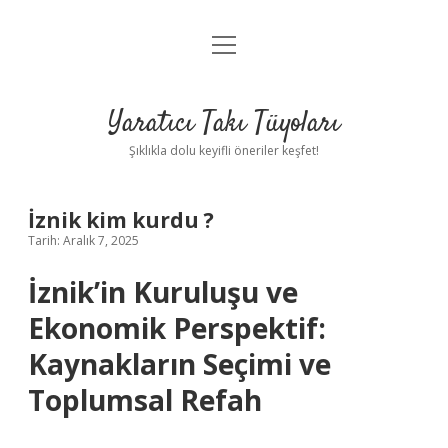
menüyü
Anasayfa
aç
Gizlilik Politikası
Yaratıcı Takı Tüyoları
Yasal Uyarı
Şıklıkla dolu keyifli öneriler keşfet!
Hakkımızda
İznik kim kurdu ?
Tarih: Aralık 7, 2025
İznik’in Kuruluşu ve
Ekonomik Perspektif:
Kaynakların Seçimi ve
Toplumsal Refah