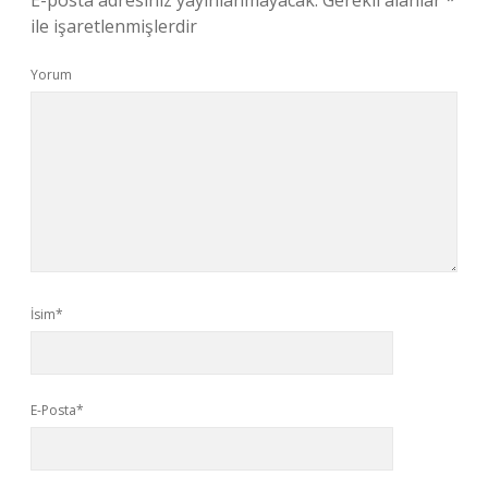
E-posta adresiniz yayınlanmayacak.
Gerekli alanlar
*
ile işaretlenmişlerdir
Yorum
İsim*
E-Posta*