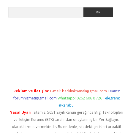
Arama
iş
Reklam ve İletişim:
E-mail:
backlinkpaneli@gmail.com
Teams:
forumhizmeti@gmail.com
Whatsapp: 0262 606 0 726
Telegram:
@karabul
Yasal Uyarı:
Sitemiz, 5651 Sayılı Kanun gereğince Bilgi Teknolojileri
ve İletişim Kurumu (BTK) tarafından onaylanmış bir Yer Sağlayıcı
olarak hizmet vermektedir. Bu nedenle, sitedeki içerikleri proaktif