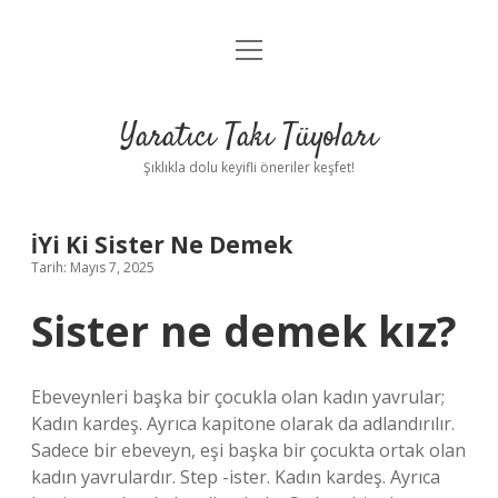
menüyü
Anasayfa
aç
Gizlilik Politikası
Yaratıcı Takı Tüyoları
Yasal Uyarı
Şıklıkla dolu keyifli öneriler keşfet!
Hakkımızda
İYi Ki Sister Ne Demek
Tarih: Mayıs 7, 2025
Sister ne demek kız?
Ebeveynleri başka bir çocukla olan kadın yavrular;
Kadın kardeş. Ayrıca kapitone olarak da adlandırılır.
Sadece bir ebeveyn, eşi başka bir çocukta ortak olan
kadın yavrulardır. Step -ister. Kadın kardeş. Ayrıca