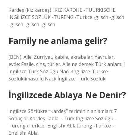
Kardeş (kız kardeş) İ.KIZ KARDHE -TUURKISCHE
İNGİLİZCE SÖZLÜK -TURENG ›Turkce -glisch -glisch
-glisch -glisch -glisch
Family ne anlama gelir?
(BEN). Aile; Zürriyat, kabile, akrabalar; Yavrular,
evde; Fasile, cins, türler. Aile ne demek Türk anlamı |
İngilizce Türk Sözlüğü Naci ›İngilizce-Turkce-
Sozluklimasollu Naci› İngilizce-Türk-Sozluk
İngilizcede Ablaya Ne Denir?
İngilizce Sözlükte “Kardeş” teriminin anlamları: 7
Sonuçlar Kardeş I.abla – Türk İngilizce Sözlüğü –
Tureng ›Turkce -English› Ablatureng ›Turkce -
English› Abla