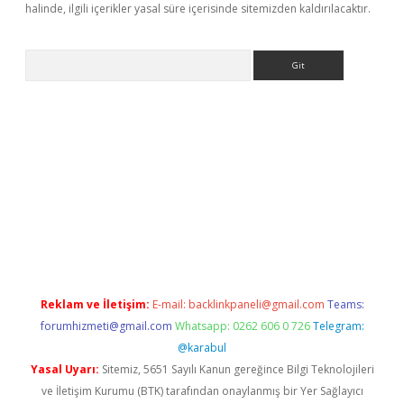
halinde, ilgili içerikler yasal süre içerisinde sitemizden kaldırılacaktır.
Arama
 giriş
Reklam ve İletişim:
E-mail:
backlinkpaneli@gmail.com
Teams:
forumhizmeti@gmail.com
Whatsapp: 0262 606 0 726
Telegram:
@karabul
Yasal Uyarı:
Sitemiz, 5651 Sayılı Kanun gereğince Bilgi Teknolojileri
ve İletişim Kurumu (BTK) tarafından onaylanmış bir Yer Sağlayıcı