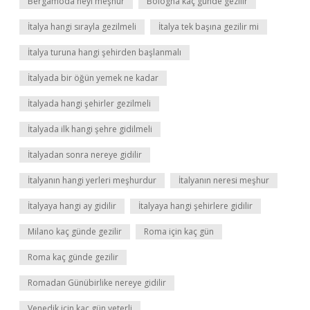
Bergamoda neyi meşhur
Bologna kaç günde gezilir
İtalya hangi sırayla gezilmeli
İtalya tek başına gezilir mi
İtalya turuna hangi şehirden başlanmalı
İtalyada bir öğün yemek ne kadar
İtalyada hangi şehirler gezilmeli
İtalyada ilk hangi şehre gidilmeli
İtalyadan sonra nereye gidilir
İtalyanın hangi yerleri meşhurdur
İtalyanın neresi meşhur
İtalyaya hangi ay gidilir
İtalyaya hangi şehirlere gidilir
Milano kaç günde gezilir
Roma için kaç gün
Roma kaç günde gezilir
Romadan Günübirlike nereye gidilir
Venedik için kaç gün yeterli