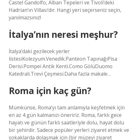
Castel Gandolfo, Alban Tepeleri ve Tivoli’deki
Hadrian’ın Villası’dır. Hangi yeri seçerseniz seçin,
yanılmazsınız!
İtalya’nın neresi meşhur?
İtalya’daki gezilecek yerler
listesiKolezyum.Venedik.Panteon TapınağıPisa
Derisi.Pompei Antik Kenti.Como GölüDuomo
Katedrali.Trevi Çeşmesi.Daha fazla makale…
Roma için kaç gün?
Mümkünse, Roma’yı tam anlamıyla keşfetmek için
en az 4 gün kalmanızı öneririz. Roma, farklı gece
hayatı ve günün farklı saatleriyle dolu, hayat dolu
bir şehirdir. Sadece popüler yerleri ziyaret etmek ve
sokaklarda dolaşmak için (bir müzeyi ziyaret