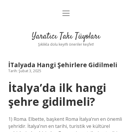
menüyü
Anasayfa
aç
Gizlilik Politikası
Yaratıcı Takı Tüyoları
Yasal Uyarı
Şıklıkla dolu keyifli öneriler keşfet!
Hakkımızda
İTalyada Hangi Şehirlere Gidilmeli
Tarih: Şubat 3, 2025
İtalya’da ilk hangi
şehre gidilmeli?
1) Roma. Elbette, başkent Roma İtalya’nın en önemli
şehridir. İtalya’nın en tarihi, turistik ve kültürel