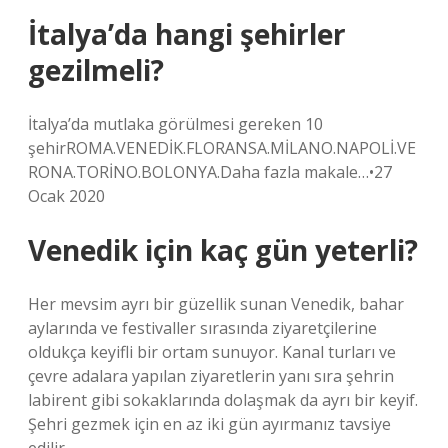
İtalya’da hangi şehirler
gezilmeli?
İtalya’da mutlaka görülmesi gereken 10
şehirROMA.VENEDİK.FLORANSA.MİLANO.NAPOLİ.VE
RONA.TORİNO.BOLONYA.Daha fazla makale…•27
Ocak 2020
Venedik için kaç gün yeterli?
Her mevsim ayrı bir güzellik sunan Venedik, bahar
aylarında ve festivaller sırasında ziyaretçilerine
oldukça keyifli bir ortam sunuyor. Kanal turları ve
çevre adalara yapılan ziyaretlerin yanı sıra şehrin
labirent gibi sokaklarında dolaşmak da ayrı bir keyif.
Şehri gezmek için en az iki gün ayırmanız tavsiye