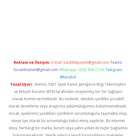
etci giriş
Reklam ve İletişim:
E-mail:
backlinkpaneli@gmail.com
Teams:
forumhizmeti@gmail.com
Whatsapp: 0262 606 0 726
Telegram:
@karabul
Yasal Uyarı:
Sitemiz, 5651 Sayılı Kanun gereğince Bilgi Teknolojileri
ve İletişim Kurumu (BTK) tarafından onaylanmış bir Yer Sağlayıcı
olarak hizmet vermektedir. Bu nedenle, sitedeki içerikleri proaktif
olarak denetleme veya araştırma yükümlülüğümüz bulunmamaktadır.
Ancak, üyelerimiz yazdıkları içeriklerin sorumluluğunu taşımakta olup,
siteye üye olarak bu sorumluluğu kabul etmiş sayılırlar. Bu internet
sitesi, herhangi bir marka, kurum veya şahıs şirketi ile hiçbir bağlantısı
bulunmamaktadır. Sitede yalnızca kendi hazırladığımız makaleler