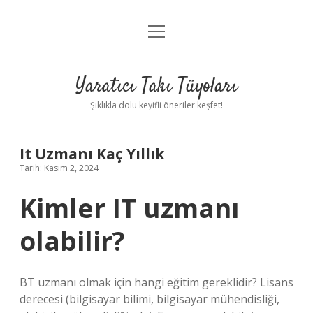
menüyü
Anasayfa
aç
Gizlilik Politikası
Yaratıcı Takı Tüyoları
Yasal Uyarı
Şıklıkla dolu keyifli öneriler keşfet!
Hakkımızda
It Uzmanı Kaç Yıllık
Tarih: Kasım 2, 2024
Kimler IT uzmanı
olabilir?
BT uzmanı olmak için hangi eğitim gereklidir? Lisans
derecesi (bilgisayar bilimi, bilgisayar mühendisliği,