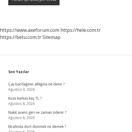
https://www.axeforum.com
https://hele.com.tr
https://betu.com.tr
Sitemap
Sidebar
Son Yazılar
Çay bardağının altlığına ne denir ?
Ağustos 9, 2026
Kuzu karkas kaç TL ?
Ağustos 8, 2026
Nakit avans geri ne zaman ödenir ?
Ağustos 8, 2026
Etrafinda dort donmek ne demek ?
Ağustos 6, 2026