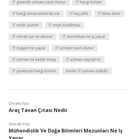
IT güvenlik uzmanı nasıl olunur
IT hangi bölüm
IT hangi üniversitelerde var
IT kaç yıllık
IT kime denir
IT nedir yazılım
IT neyin kısaltması
IT olmak için ne okunur
IT sorumlusu ne iş yapar
IT stajyeri ne yapar
IT uzmanı nasıl olunur
IT uzmanı ne kadar maaş
IT uzmanı sayısal mı
IT yöneticisi hangi bölüm
Kimler IT uzmanı olabilir
Önceki Yazı
Araç Tavan Çıtası Nedir
Sonraki Yazı
Mühendislik Ve Doğa Bilimleri Mezunları Ne Iş
Yapar