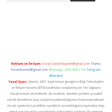
iş
Reklam ve İletişim:
E-mail:
backlinkpaneli@gmail.com
Teams:
forumhizmeti@gmail.com
Whatsapp: 0262 606 0 726
Telegram:
@karabul
Yasal Uyarı:
Sitemiz, 5651 Sayılı Kanun gereğince Bilgi Teknolojileri
ve İletişim Kurumu (BTK) tarafından onaylanmış bir Yer Sağlayıcı
olarak hizmet vermektedir. Bu nedenle, sitedeki içerikleri proaktif
olarak denetleme veya araştırma yükümlülüğümüz bulunmamaktadır.
Ancak, üyelerimiz yazdıkları içeriklerin sorumluluğunu taşımakta olup,
siteye üye olarak bu sorumluluğu kabul etmiş sayılırlar. Bu internet