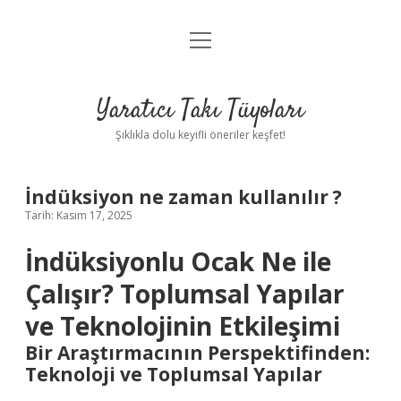
menüyü
Anasayfa
aç
Gizlilik Politikası
Yaratıcı Takı Tüyoları
Yasal Uyarı
Şıklıkla dolu keyifli öneriler keşfet!
Hakkımızda
İndüksiyon ne zaman kullanılır ?
Tarih: Kasım 17, 2025
İndüksiyonlu Ocak Ne ile
Çalışır? Toplumsal Yapılar
ve Teknolojinin Etkileşimi
Bir Araştırmacının Perspektifinden:
Teknoloji ve Toplumsal Yapılar