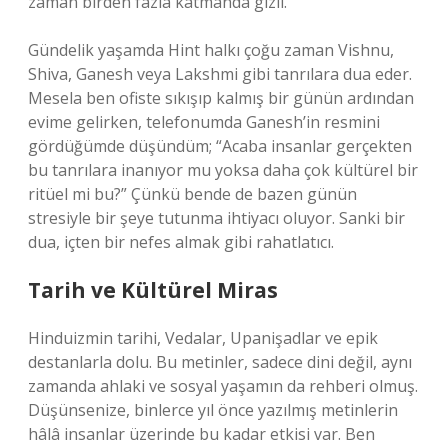
zaman birden fazla katmanda gizli.
Gündelik yaşamda Hint halkı çoğu zaman Vishnu,
Shiva, Ganesh veya Lakshmi gibi tanrılara dua eder.
Mesela ben ofiste sıkışıp kalmış bir günün ardından
evime gelirken, telefonumda Ganesh’in resmini
gördüğümde düşündüm; “Acaba insanlar gerçekten
bu tanrılara inanıyor mu yoksa daha çok kültürel bir
ritüel mi bu?” Çünkü bende de bazen günün
stresiyle bir şeye tutunma ihtiyacı oluyor. Sanki bir
dua, içten bir nefes almak gibi rahatlatıcı.
Tarih ve Kültürel Miras
Hinduizmin tarihi, Vedalar, Upanişadlar ve epik
destanlarla dolu. Bu metinler, sadece dini değil, aynı
zamanda ahlaki ve sosyal yaşamın da rehberi olmuş.
Düşünsenize, binlerce yıl önce yazılmış metinlerin
hâlâ insanlar üzerinde bu kadar etkisi var. Ben