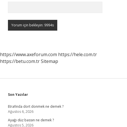
https://www.axeforum.com
https://hele.com.tr
https://betu.com.tr
Sitemap
Sidebar
Son Yazılar
Etrafinda dort donmek ne demek ?
Ağustos 6, 2026
Ayağı düz bassın ne demek ?
Ağustos 5, 2026