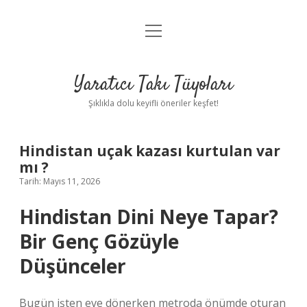
menüyü
Anasayfa
aç
Gizlilik Politikası
Yaratıcı Takı Tüyoları
Yasal Uyarı
Şıklıkla dolu keyifli öneriler keşfet!
Hakkımızda
Hindistan uçak kazası kurtulan var
mı ?
Tarih: Mayıs 11, 2026
Hindistan Dini Neye Tapar?
Bir Genç Gözüyle
Düşünceler
Bugün işten eve dönerken metroda önümde oturan