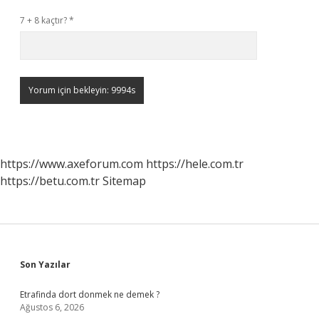
7 + 8 kaçtır?
*
https://www.axeforum.com
https://hele.com.tr
https://betu.com.tr
Sitemap
Sidebar
Son Yazılar
Etrafinda dort donmek ne demek ?
Ağustos 6, 2026