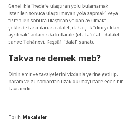
Genellikle “hedefe ulaştıran yolu bulamamak,
istenilen sonuca ulaştırmayan yola sapmak” veya
“istenilen sonuca ulaştıran yoldan ayrılmak”
şeklinde tanımlanan dalalet, daha çok “dinî yoldan
ayrılmak” anlamında kullanılır (et-Taʿrîfât, “ḍalâlet”
sanat; Tehânevî, Keşşâf, “ḍalâl” sanat).
Takva ne demek meb?
Dinin emir ve tavsiyelerini vicdanla yerine getirip,
haram ve günahlardan uzak durmayı ifade eden bir
kavramdır.
Tarih:
Makaleler