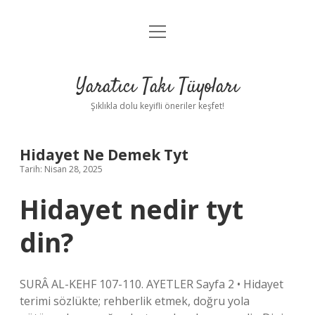
menüyü
Anasayfa
aç
Gizlilik Politikası
Yaratıcı Takı Tüyoları
Yasal Uyarı
Şıklıkla dolu keyifli öneriler keşfet!
Hakkımızda
Hidayet Ne Demek Tyt
Tarih: Nisan 28, 2025
Hidayet nedir tyt
din?
SURÂ AL-KEHF 107-110. AYETLER Sayfa 2 • Hidayet
terimi sözlükte; rehberlik etmek, doğru yola