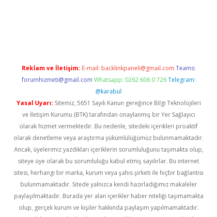
i giriş
Reklam ve İletişim:
E-mail:
backlinkpaneli@gmail.com
Teams:
forumhizmeti@gmail.com
Whatsapp: 0262 606 0 726
Telegram:
@karabul
Yasal Uyarı:
Sitemiz, 5651 Sayılı Kanun gereğince Bilgi Teknolojileri
ve İletişim Kurumu (BTK) tarafından onaylanmış bir Yer Sağlayıcı
olarak hizmet vermektedir. Bu nedenle, sitedeki içerikleri proaktif
olarak denetleme veya araştırma yükümlülüğümüz bulunmamaktadır.
Ancak, üyelerimiz yazdıkları içeriklerin sorumluluğunu taşımakta olup,
siteye üye olarak bu sorumluluğu kabul etmiş sayılırlar. Bu internet
sitesi, herhangi bir marka, kurum veya şahıs şirketi ile hiçbir bağlantısı
bulunmamaktadır. Sitede yalnızca kendi hazırladığımız makaleler
paylaşılmaktadır. Burada yer alan içerikler haber niteliği taşımamakta
olup, gerçek kurum ve kişiler hakkında paylaşım yapılmamaktadır.