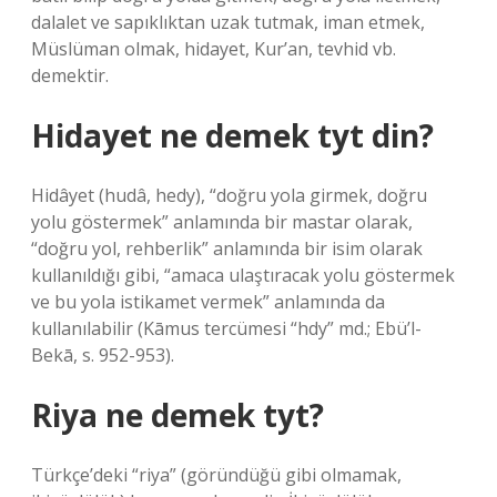
dalalet ve sapıklıktan uzak tutmak, iman etmek,
Müslüman olmak, hidayet, Kur’an, tevhid vb.
demektir.
Hidayet ne demek tyt din?
Hidâyet (hudâ, hedy), “doğru yola girmek, doğru
yolu göstermek” anlamında bir mastar olarak,
“doğru yol, rehberlik” anlamında bir isim olarak
kullanıldığı gibi, “amaca ulaştıracak yolu göstermek
ve bu yola istikamet vermek” anlamında da
kullanılabilir (Kāmus tercümesi “hdy” md.; Ebü’l-
Bekā, s. 952-953).
Riya ne demek tyt?
Türkçe’deki “riya” (göründüğü gibi olmamak,