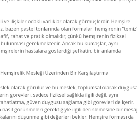
i ve ilişkiler odaklı varlıklar olarak görmüşlerdir. Hemşire
z, bazen pastel tonlarında olan formalar, hemşirenin “temiz
fif, rahat ve pratik olmalıdır; çünkü hemşirenin fiziksel
de bulunması gerekmektedir. Ancak bu kumaşlar, aynı
emşirelerin hastalara gösterdiği şefkatin, bir anlamda
: Hemşirelik Mesleği Üzerinden Bir Karşılaştırma
eslek olarak görülür ve bu meslek, toplumsal olarak duygusa
rin görevleri, sadece fiziksel sağlıkla ilgili değil, aynı
ahatlatma, güven duygusu sağlama gibi görevleri de içerir.
asıl görünmeleri gerektiğiyle ilgili derinlemesine bir mesa
şkalarını düşünme gibi değerleri bekler. Hemşire forması da