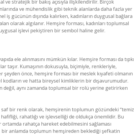
 ve stratejik bir bakış açısıyla ilişkilendirilir. Birçok
nlarında ve mühendislik gibi teknik alanlarda daha fazla yer
nel iş gücünün dışında kalırken, kadınların duygusal bağlara
r alan olarak algılanır. Hemşire forması, kadınları toplumsal
gusal işlevi pekiştiren bir sembol haline gelir.
 yapıda ele alınmasını mümkün kılar. Hemşire forması da tıpk
r taşır. Kumaşının dokusuyla, biçimiyle, renkleriyle,
er şeyden önce, hemşire forması bir meslek kıyafeti olmanın
el kodların ve hatta bireysel kimliklerin bir dışavurumudur.
n değil, aynı zamanda toplumsal bir rolü yerine getirirken
ve saf bir renk olarak, hemşirenin toplumun gözündeki “temiz
fifliği, rahatlığı ve işlevselliği de oldukça önemlidir. Bu
bir ortamda rahatça hareket edebilmesini sağlaması
 bir anlamda toplumun hemşireden beklediği şefkatin