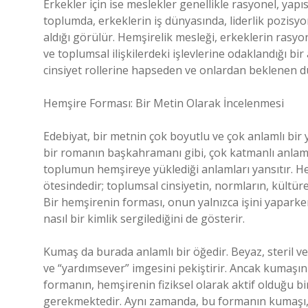
Erkekler için ise meslekler genellikle rasyonel, yapısal
toplumda, erkeklerin iş dünyasında, liderlik pozisyo
aldığı görülür. Hemşirelik mesleği, erkeklerin rasyo
ve toplumsal ilişkilerdeki işlevlerine odaklandığı bi
cinsiyet rollerine hapseden ve onlardan beklenen duy
Hemşire Forması: Bir Metin Olarak İncelenmesi
Edebiyat, bir metnin çok boyutlu ve çok anlamlı bir
bir romanın başkahramanı gibi, çok katmanlı anlamla
toplumun hemşireye yüklediği anlamları yansıtır. H
ötesindedir; toplumsal cinsiyetin, normların, kültür
Bir hemşirenin forması, onun yalnızca işini yaparke
nasıl bir kimlik sergilediğini de gösterir.
Kumaş da burada anlamlı bir öğedir. Beyaz, steril 
ve “yardımsever” imgesini pekiştirir. Ancak kumaşın ha
formanın, hemşirenin fiziksel olarak aktif olduğu 
gerekmektedir. Aynı zamanda, bu formanın kumaşı,