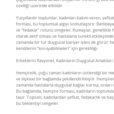
özelliği üzerinde etkilidir.
Yüzyıllardır toplumlar, kadınları bakım veren, şefkatl
forması, bu toplumsal algıyı somutlaştırır. Bembeya
ve “fedakar” rolünü simgeler. Kumaşlar, genellikle ha
olarak aktif olması ve hastalarla sürekli etkileşim
zamanda bir tür duygusal bariyer işlevi de görür; h
kendilerini “koruyabilmeleri” için gerekliliği.
Erkeklerin Rasyonel, Kadınların Duygusal Anlatıları
Hemşirelik, çoğu zaman kadınların üstlendiği bir m
ve ilişkisel bir bağlamda şekillendirilmiştir. Hemşirele
zamanda hastalarla duygusal bağlar kurma, onları r
Bu bağlamda, hemşire forması, kadınların toplumda n
taşır. Toplum, kadınlardan şefkat, fedakarlık ve ba
bu beklentiyi simgeler.