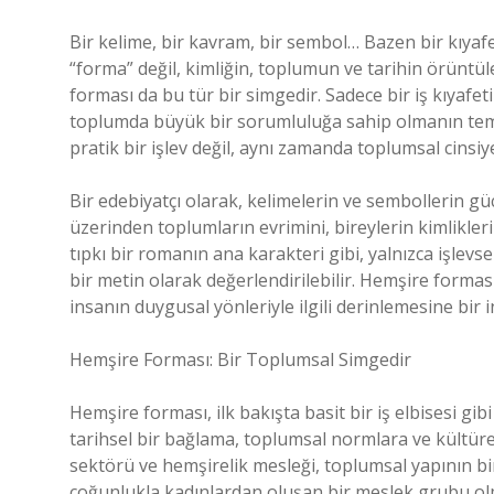
Bir kelime, bir kavram, bir sembol… Bazen bir kıyafe
“forma” değil, kimliğin, toplumun ve tarihin örüntül
forması da bu tür bir simgedir. Sadece bir iş kıyafet
toplumda büyük bir sorumluluğa sahip olmanın temsi
pratik bir işlev değil, aynı zamanda toplumsal cinsiyet
Bir edebiyatçı olarak, kelimelerin ve sembollerin 
üzerinden toplumların evrimini, bireylerin kimlikl
tıpkı bir romanın ana karakteri gibi, yalnızca işlevs
bir metin olarak değerlendirilebilir. Hemşire forması
insanın duygusal yönleriyle ilgili derinlemesine bir 
Hemşire Forması: Bir Toplumsal Simgedir
Hemşire forması, ilk bakışta basit bir iş elbisesi gi
tarihsel bir bağlama, toplumsal normlara ve kültüre
sektörü ve hemşirelik mesleği, toplumsal yapının bir
çoğunlukla kadınlardan oluşan bir meslek grubu o