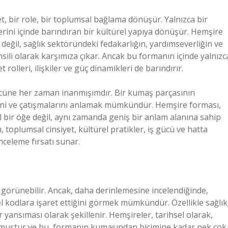
t, bir role, bir toplumsal bağlama dönüşür. Yalnızca bir
erini içinde barındıran bir kültürel yapıya dönüşür. Hemşire
i değil, sağlık sektöründeki fedakarlığın, yardımseverliğin ve
li olarak karşımıza çıkar. Ancak bu formanın içinde yalnızc
 rolleri, ilişkiler ve güç dinamikleri de barındırır.
gücüne her zaman inanmışımdır. Bir kumaş parçasının
erini ve çatışmalarını anlamak mümkündür. Hemşire forması,
el bir öğe değil, aynı zamanda geniş bir anlam alanına sahip
, toplumsal cinsiyet, kültürel pratikler, iş gücü ve hatta
inceleme fırsatı sunar.
bi görünebilir. Ancak, daha derinlemesine incelendiğinde,
l kodlara işaret ettiğini görmek mümkündür. Özellikle sağlık
 yansıması olarak şekillenir. Hemşireler, tarihsel olarak,
lmuştur ve bu, formanın kumaşından biçimine kadar pek çok