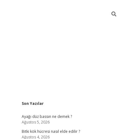
Sidebar
Son Yazılar
betci giriş
Ayağı düz bassın ne demek ?
Ağustos 5, 2026
Bitki kök hücresi nasıl elde edilir ?
Ağustos 4, 2026