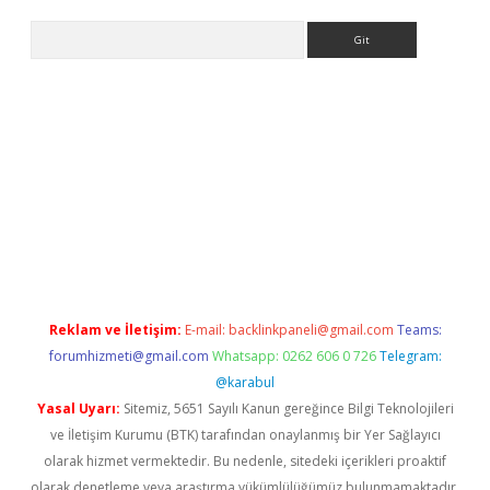
Arama
iriş
Reklam ve İletişim:
E-mail:
backlinkpaneli@gmail.com
Teams:
forumhizmeti@gmail.com
Whatsapp: 0262 606 0 726
Telegram:
@karabul
Yasal Uyarı:
Sitemiz, 5651 Sayılı Kanun gereğince Bilgi Teknolojileri
ve İletişim Kurumu (BTK) tarafından onaylanmış bir Yer Sağlayıcı
olarak hizmet vermektedir. Bu nedenle, sitedeki içerikleri proaktif
olarak denetleme veya araştırma yükümlülüğümüz bulunmamaktadır.