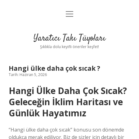
menüyü
Anasayfa
aç
Gizlilik Politikası
Yaratıcı Takı Tüyoları
Yasal Uyarı
Şıklıkla dolu keyifli öneriler keşfet!
Hakkımızda
Hangi ülke daha çok sıcak ?
Tarih: Haziran 5, 2026
Hangi Ülke Daha Çok Sıcak?
Geleceğin İklim Haritası ve
Günlük Hayatımız
“Hangi ülke daha çok sıcak” konusu son dönemde
oldukça merak ediliyor. Biz de sizler için detaylı bir