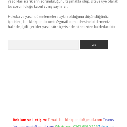
yazdıkları içeriklerin sorumluluğunu taşımakta olup, siteye üye olarak
bu sorumluluğu kabul etmiş sayılırlar.
Hukuka ve yasal düzenlemelere aykırı olduğunu düşündüğünüz
içerikleri,
backlinkpanelicomtr@gmail.com
adresine bildirmeniz
halinde, ilgili içerikler yasal süre içerisinde sitemizden kaldırılacaktır.
Arama
 giriş
Reklam ve İletişim:
E-mail:
backlinkpaneli@gmail.com
Teams:
forumhizmeti@gmail.com
Whatsapp: 0262 606 0 726
Telegram: