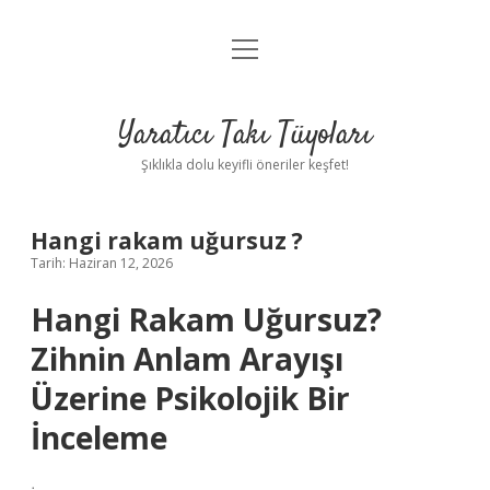
menüyü
Anasayfa
aç
Gizlilik Politikası
Yaratıcı Takı Tüyoları
Yasal Uyarı
Şıklıkla dolu keyifli öneriler keşfet!
Hakkımızda
Hangi rakam uğursuz ?
Tarih: Haziran 12, 2026
Hangi Rakam Uğursuz?
Zihnin Anlam Arayışı
Üzerine Psikolojik Bir
İnceleme