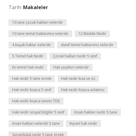
Tarih:
Makaleler
10 tane çocuk hakları nelerdir
10 tane temel haklarımız nelerdir
12 Madde Nedir
4 kuşak haklar nelerdir
4sınıf temel haklarımız nelerdir
5 Temel hak Nedir
Çocuk hakları nedir 5 sınıf
En temel hak nedir
Hak çeşitleri nelerdir
Hak nedir 5 tane örnek
Hak nedir kısa ve öz
Hak nedir kısaca 5 sınıf
Hak nedir kısaca anlatınız
Hak nedir kısaca tanımı TDK
Hak nedir sosyal bilgiler 5 sınıf
İnsan hakları nedir 5 tane
İnsan hakları nelerdir 5 tane
Kişisel hak nedir
Sorumluluk nedir 5 tane örnek