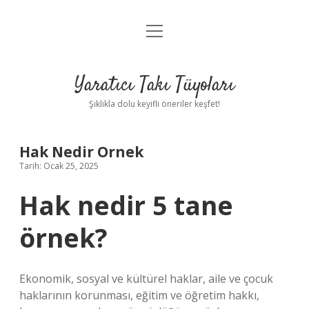
menüyü
Anasayfa
aç
Gizlilik Politikası
Yaratıcı Takı Tüyoları
Yasal Uyarı
Şıklıkla dolu keyifli öneriler keşfet!
Hakkımızda
Hak Nedir Ornek
Tarih: Ocak 25, 2025
Hak nedir 5 tane
örnek?
Ekonomik, sosyal ve kültürel haklar, aile ve çocuk
haklarının korunması, eğitim ve öğretim hakkı,