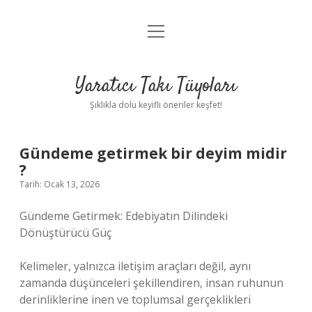
menüyü
Anasayfa
aç
Gizlilik Politikası
Yaratıcı Takı Tüyoları
Yasal Uyarı
Şıklıkla dolu keyifli öneriler keşfet!
Hakkımızda
Gündeme getirmek bir deyim midir
?
Tarih: Ocak 13, 2026
Gündeme Getirmek: Edebiyatın Dilindeki
Dönüştürücü Güç
Kelimeler, yalnızca iletişim araçları değil, aynı
zamanda düşünceleri şekillendiren, insan ruhunun
derinliklerine inen ve toplumsal gerçeklikleri