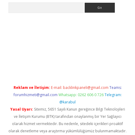
Arama
riş
Reklam ve İletişim:
E-mail:
backlinkpaneli@gmail.com
Teams:
forumhizmeti@gmail.com
Whatsapp: 0262 606 0 726
Telegram:
@karabul
Yasal Uyarı:
Sitemiz, 5651 Sayılı Kanun gereğince Bilgi Teknolojileri
ve İletişim Kurumu (BTK) tarafından onaylanmış bir Yer Sağlayıcı
olarak hizmet vermektedir. Bu nedenle, sitedeki içerikleri proaktif
olarak denetleme veya araştırma yükümlülüğümüz bulunmamaktadır.