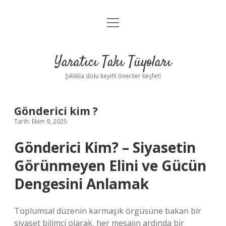
menüyü
Anasayfa
aç
Gizlilik Politikası
Yaratıcı Takı Tüyoları
Yasal Uyarı
Şıklıkla dolu keyifli öneriler keşfet!
Hakkımızda
Gönderici kim ?
Tarih: Ekim 9, 2025
Gönderici Kim? – Siyasetin
Görünmeyen Elini ve Gücün
Dengesini Anlamak
Toplumsal düzenin karmaşık örgüsüne bakan bir
siyaset bilimci olarak, her mesajın ardında bir