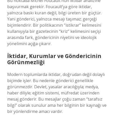
Bu noktada Michel Foucault’nun iktidar analizine
başvurmak gerekir. Foucault’ya göre iktidar,
yalnızca baskı kuran değil, bilgi üreten bir güçtür.
Yani gönderici, yalnızca mesajı taşımaz; gerçeği
biçimlendirir. Bir politikacının “istikrar” kelimesini
kullanışıyla bir gazetecinin “kriz” kelimesini seçişi
arasında fark, göndericinin niyetini ve ideolojik
yönelimini açığa çıkarır.
İktidar, Kurumlar ve Göndericinin
Görünmezliği
Modern toplumlarda iktidar, doğrudan değil dolaylı
biçimde işler. Bu nedenle gönderici genellikle
görünmezdir. Devlet, yasalar aracılığıyla; medya,
haber diliyle; eğitim sistemi, müfredat üzerinden
mesaj gönderir. Bu mesajlar çoğu zaman “tarafsız
bilgi” olarak sunulur ama her bilginin bir kaynağı ve
bir yönlendirme amacı vardır.