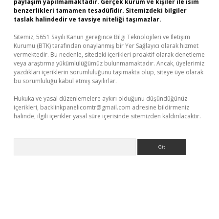
paylaşım yapılmamaktadır. Gerçek kurum ve kişiler ile isim
benzerlikleri tamamen tesadüfidir. Sitemizdeki bilgiler
taslak halindedir ve tavsiye niteliği taşımazlar.
Sitemiz, 5651 Sayılı Kanun gereğince Bilgi Teknolojileri ve İletişim
Kurumu (BTK) tarafından onaylanmış bir Yer Sağlayıcı olarak hizmet
vermektedir. Bu nedenle, sitedeki içerikleri proaktif olarak denetleme
veya araştırma yükümlülüğümüz bulunmamaktadır. Ancak, üyelerimiz
yazdıkları içeriklerin sorumluluğunu taşımakta olup, siteye üye olarak
bu sorumluluğu kabul etmiş sayılırlar.
Hukuka ve yasal düzenlemelere aykırı olduğunu düşündüğünüz
içerikleri,
backlinkpanelicomtr@gmail.com
adresine bildirmeniz
halinde, ilgili içerikler yasal süre içerisinde sitemizden kaldırılacaktır.
Arama