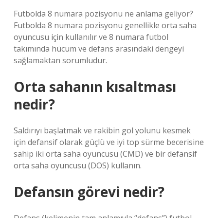
Futbolda 8 numara pozisyonu ne anlama geliyor?
Futbolda 8 numara pozisyonu genellikle orta saha
oyuncusu için kullanılır ve 8 numara futbol
takımında hücum ve defans arasındaki dengeyi
sağlamaktan sorumludur.
Orta sahanın kısaltması
nedir?
Saldırıyı başlatmak ve rakibin gol yolunu kesmek
için defansif olarak güçlü ve iyi top sürme becerisine
sahip iki orta saha oyuncusu (CMD) ve bir defansif
orta saha oyuncusu (DOS) kullanın.
Defansın görevi nedir?