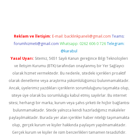
i giriş
Reklam ve İletişim:
E-mail:
backlinkpaneli@gmail.com
Teams:
forumhizmeti@gmail.com
Whatsapp: 0262 606 0 726
Telegram:
@karabul
Yasal Uyarı:
Sitemiz, 5651 Sayılı Kanun gereğince Bilgi Teknolojileri
ve İletişim Kurumu (BTK) tarafından onaylanmış bir Yer Sağlayıcı
olarak hizmet vermektedir. Bu nedenle, sitedeki içerikleri proaktif
olarak denetleme veya araştırma yükümlülüğümüz bulunmamaktadır.
Ancak, üyelerimiz yazdıkları içeriklerin sorumluluğunu taşımakta olup,
siteye üye olarak bu sorumluluğu kabul etmiş sayılırlar. Bu internet
sitesi, herhangi bir marka, kurum veya şahıs şirketi ile hiçbir bağlantısı
bulunmamaktadır. Sitede yalnızca kendi hazırladığımız makaleler
paylaşılmaktadır. Burada yer alan içerikler haber niteliği taşımamakta
olup, gerçek kurum ve kişiler hakkında paylaşım yapılmamaktadır.
Gerçek kurum ve kişiler ile isim benzerlikleri tamamen tesadüfidir.