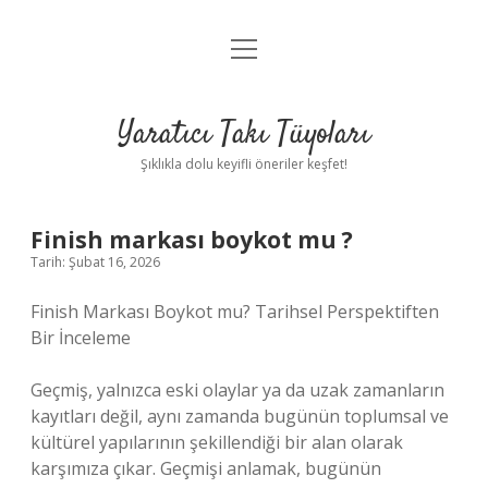
menüyü
Anasayfa
aç
Gizlilik Politikası
Yaratıcı Takı Tüyoları
Yasal Uyarı
Şıklıkla dolu keyifli öneriler keşfet!
Hakkımızda
Finish markası boykot mu ?
Tarih: Şubat 16, 2026
Finish Markası Boykot mu? Tarihsel Perspektiften
Bir İnceleme
Geçmiş, yalnızca eski olaylar ya da uzak zamanların
kayıtları değil, aynı zamanda bugünün toplumsal ve
kültürel yapılarının şekillendiği bir alan olarak
karşımıza çıkar. Geçmişi anlamak, bugünün