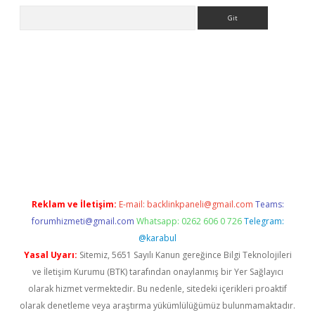
Arama
betci giriş
Reklam ve İletişim:
E-mail:
backlinkpaneli@gmail.com
Teams:
forumhizmeti@gmail.com
Whatsapp: 0262 606 0 726
Telegram:
@karabul
Yasal Uyarı:
Sitemiz, 5651 Sayılı Kanun gereğince Bilgi Teknolojileri
ve İletişim Kurumu (BTK) tarafından onaylanmış bir Yer Sağlayıcı
olarak hizmet vermektedir. Bu nedenle, sitedeki içerikleri proaktif
olarak denetleme veya araştırma yükümlülüğümüz bulunmamaktadır.