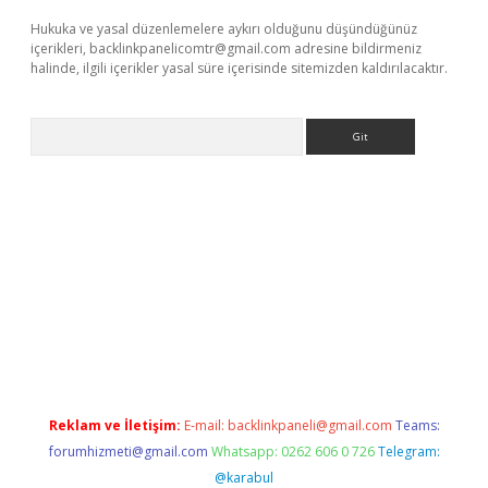
Hukuka ve yasal düzenlemelere aykırı olduğunu düşündüğünüz
içerikleri,
backlinkpanelicomtr@gmail.com
adresine bildirmeniz
halinde, ilgili içerikler yasal süre içerisinde sitemizden kaldırılacaktır.
Arama
betci giriş
Reklam ve İletişim:
E-mail:
backlinkpaneli@gmail.com
Teams:
forumhizmeti@gmail.com
Whatsapp: 0262 606 0 726
Telegram:
@karabul