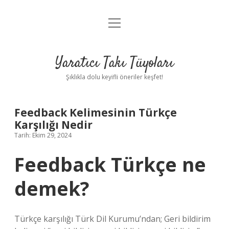
menüyü
Anasayfa
aç
Gizlilik Politikası
Yaratıcı Takı Tüyoları
Yasal Uyarı
Şıklıkla dolu keyifli öneriler keşfet!
Hakkımızda
Feedback Kelimesinin Türkçe
Karşılığı Nedir
Tarih: Ekim 29, 2024
Feedback Türkçe ne
demek?
Türkçe karşılığı Türk Dil Kurumu’ndan; Geri bildirim