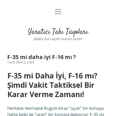
menüyü
Anasayfa
aç
Gizlilik Politikası
Yaratıcı Takı Tüyoları
Yasal Uyarı
Şıklıkla dolu keyifli öneriler keşfet!
Hakkımızda
F-35 mi daha iyi F-16 mı ?
Tarih: Ekim 2, 2025
F-35 mi Daha İyi, F-16 mı?
Şimdi Vakit Taktiksel Bir
Karar Verme Zamanı!
Herkese merhaba! Bugün biraz “uçuk” bir konuya,
hatta belki de “uçan” bir konuya dalıyoruz: F-35 mi