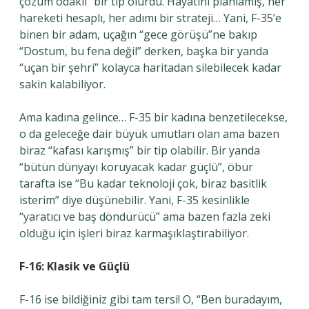
çözüm odaklı” bir tip olurdu. Hayatını planlamış, her
hareketi hesaplı, her adımı bir strateji… Yani, F-35’e
binen bir adam, uçağın “gece görüşü”ne bakıp
“Dostum, bu fena değil” derken, başka bir yanda
“uçan bir şehri” kolayca haritadan silebilecek kadar
sakin kalabiliyor.
Ama kadına gelince… F-35 bir kadına benzetilecekse,
o da geleceğe dair büyük umutları olan ama bazen
biraz “kafası karışmış” bir tip olabilir. Bir yanda
“bütün dünyayı koruyacak kadar güçlü”, öbür
tarafta ise “Bu kadar teknoloji çok, biraz basitlik
isterim” diye düşünebilir. Yani, F-35 kesinlikle
“yaratıcı ve baş döndürücü” ama bazen fazla zeki
olduğu için işleri biraz karmaşıklaştırabiliyor.
F-16: Klasik ve Güçlü
F-16 ise bildiğiniz gibi tam tersi! O, “Ben buradayım,