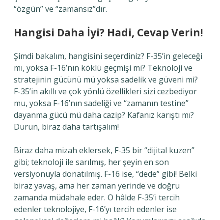
“özgün” ve “zamansız”dır.
Hangisi Daha İyi? Hadi, Cevap Verin!
Şimdi bakalım, hangisini seçerdiniz? F-35’in geleceği
mı, yoksa F-16’nın köklü geçmişi mi? Teknoloji ve
stratejinin gücünü mü yoksa sadelik ve güveni mi?
F-35’in akıllı ve çok yönlü özellikleri sizi cezbediyor
mu, yoksa F-16’nın sadeliği ve “zamanın testine”
dayanma gücü mü daha cazip? Kafanız karıştı mı?
Durun, biraz daha tartışalım!
Biraz daha mizah eklersek, F-35 bir “dijital kuzen”
gibi; teknoloji ile sarılmış, her şeyin en son
versiyonuyla donatılmış. F-16 ise, “dede” gibi! Belki
biraz yavaş, ama her zaman yerinde ve doğru
zamanda müdahale eder. O hâlde F-35’i tercih
edenler teknolojiye, F-16’yı tercih edenler ise