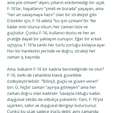
asla yok olmam” diyen, yılların eskitemediği bir uçak.
F-16’lar, hayatlarını “şimdi ve burada” yaşayan, ama
“her an savaşmaya hazır” olan bir stratejist gibi.
Erkekler için, F-16 adeta “bu işin uzmanı”dır. Ne
kadar eski olursa olsun, her zaman taze ve
güçlüdür. Çünkü F-16, kullanıcı dostu ve her an
pratiğe dayalı bir yaklaşım sunuyor. Eğer bir erkek
uçtuysa, F-16’la sanki her türlü zorluğu kolayca aşar.
Her bir hareketin yerinde ve doğru, strateji her
zaman iş başında.
Ama, bakalım F-16 bir kadına benzediğinde ne olur?
F-16, belki de rahatlıkla klasik güzellikle
özdeşleştirilebilir. “Bilinçli, güçlü ve güven veren”
biri. O, hiçbir zaman “aşırıya gitmeyen” ama her
zaman doğru olan kadındır. Savaşta olduğu kadar,
duygusal zekâsı da oldukça yüksektir. Yani, F-16’yla
uçarken, sabır ve duygusal dengeyi bulursunuz.
Çünkü bu uçak sadece güçlü değil, aynı zamanda