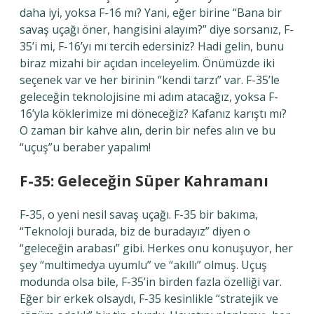
daha iyi, yoksa F-16 mı? Yani, eğer birine “Bana bir
savaş uçağı öner, hangisini alayım?” diye sorsanız, F-
35’i mi, F-16’yı mı tercih edersiniz? Hadi gelin, bunu
biraz mizahi bir açıdan inceleyelim. Önümüzde iki
seçenek var ve her birinin “kendi tarzı” var. F-35’le
geleceğin teknolojisine mi adım atacağız, yoksa F-
16’yla köklerimize mi döneceğiz? Kafanız karıştı mı?
O zaman bir kahve alın, derin bir nefes alın ve bu
“uçuş”u beraber yapalım!
F-35: Geleceğin Süper Kahramanı
F-35, o yeni nesil savaş uçağı. F-35 bir bakıma,
“Teknoloji burada, biz de buradayız” diyen o
“geleceğin arabası” gibi. Herkes onu konuşuyor, her
şey “multimedya uyumlu” ve “akıllı” olmuş. Uçuş
modunda olsa bile, F-35’in birden fazla özelliği var.
Eğer bir erkek olsaydı, F-35 kesinlikle “stratejik ve