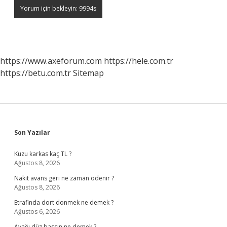
https://www.axeforum.com
https://hele.com.tr
https://betu.com.tr
Sitemap
Sidebar
Son Yazılar
Kuzu karkas kaç TL ?
Ağustos 8, 2026
Nakit avans geri ne zaman ödenir ?
Ağustos 8, 2026
Etrafinda dort donmek ne demek ?
Ağustos 6, 2026
Ayağı düz bassın ne demek ?