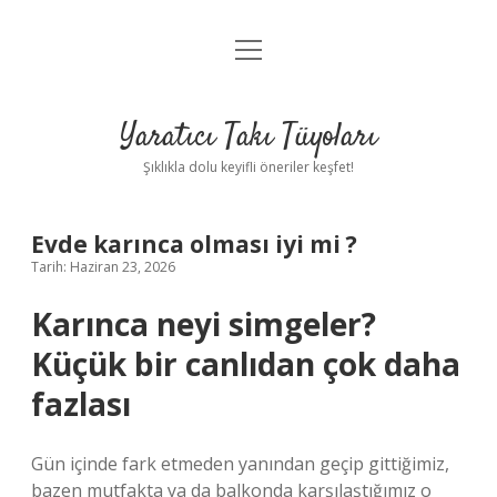
menüyü
Anasayfa
aç
Gizlilik Politikası
Yaratıcı Takı Tüyoları
Yasal Uyarı
Şıklıkla dolu keyifli öneriler keşfet!
Hakkımızda
Evde karınca olması iyi mi ?
Tarih: Haziran 23, 2026
Karınca neyi simgeler?
Küçük bir canlıdan çok daha
fazlası
Gün içinde fark etmeden yanından geçip gittiğimiz,
bazen mutfakta ya da balkonda karşılaştığımız o