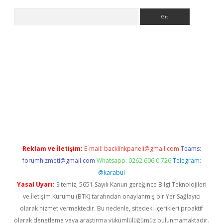
Arama
ş
Reklam ve İletişim:
E-mail:
backlinkpaneli@gmail.com
Teams:
forumhizmeti@gmail.com
Whatsapp: 0262 606 0 726
Telegram:
@karabul
Yasal Uyarı:
Sitemiz, 5651 Sayılı Kanun gereğince Bilgi Teknolojileri
ve İletişim Kurumu (BTK) tarafından onaylanmış bir Yer Sağlayıcı
olarak hizmet vermektedir. Bu nedenle, sitedeki içerikleri proaktif
olarak denetleme veya araştırma yükümlülüğümüz bulunmamaktadır.