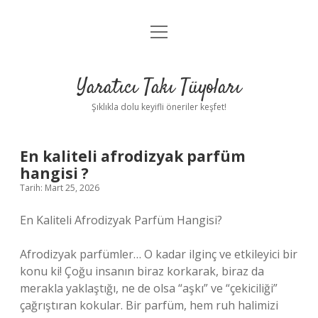
menüyü
Anasayfa
aç
Gizlilik Politikası
Yaratıcı Takı Tüyoları
Yasal Uyarı
Şıklıkla dolu keyifli öneriler keşfet!
Hakkımızda
En kaliteli afrodizyak parfüm
hangisi ?
Tarih: Mart 25, 2026
En Kaliteli Afrodizyak Parfüm Hangisi?
Afrodizyak parfümler… O kadar ilginç ve etkileyici bir
konu ki! Çoğu insanın biraz korkarak, biraz da
merakla yaklaştığı, ne de olsa “aşkı” ve “çekiciliği”
çağrıştıran kokular. Bir parfüm, hem ruh halimizi