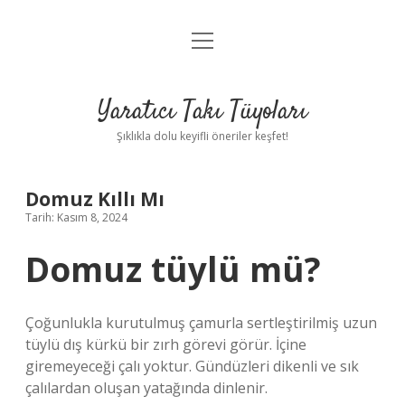
menüyü
Anasayfa
aç
Gizlilik Politikası
Yaratıcı Takı Tüyoları
Yasal Uyarı
Şıklıkla dolu keyifli öneriler keşfet!
Hakkımızda
Domuz Kıllı Mı
Tarih: Kasım 8, 2024
Domuz tüylü mü?
Çoğunlukla kurutulmuş çamurla sertleştirilmiş uzun
tüylü dış kürkü bir zırh görevi görür. İçine
giremeyeceği çalı yoktur. Gündüzleri dikenli ve sık
çalılardan oluşan yatağında dinlenir.