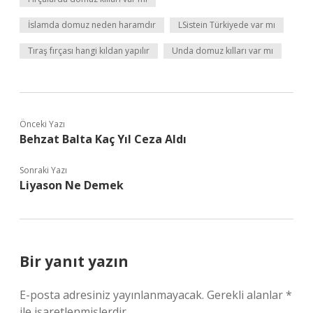
İslamda domuz neden haramdır
LSistein Türkiyede var mı
Tıraş fırçası hangi kıldan yapılır
Unda domuz kılları var mı
Önceki Yazı
Behzat Balta Kaç Yıl Ceza Aldı
Sonraki Yazı
Liyason Ne Demek
Bir yanıt yazın
E-posta adresiniz yayınlanmayacak.
Gerekli alanlar
*
ile işaretlenmişlerdir