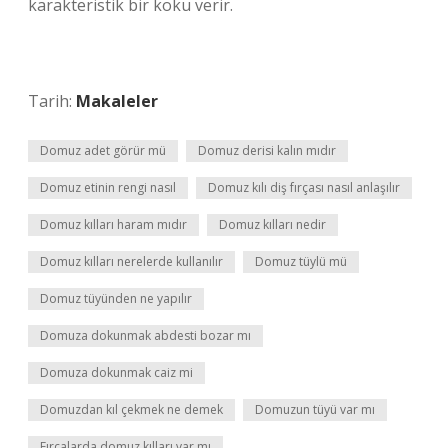
karakteristik bir koku verir.
Tarih:
Makaleler
Domuz adet görür mü
Domuz derisi kalın mıdır
Domuz etinin rengi nasıl
Domuz kılı diş fırçası nasıl anlaşılır
Domuz kılları haram mıdır
Domuz kılları nedir
Domuz kılları nerelerde kullanılır
Domuz tüylü mü
Domuz tüyünden ne yapılır
Domuza dokunmak abdesti bozar mı
Domuza dokunmak caiz mi
Domuzdan kıl çekmek ne demek
Domuzun tüyü var mı
Fırçalarda domuz kılları var mı