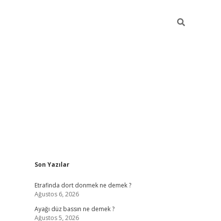
Sidebar
Son Yazılar
betci giriş
Etrafinda dort donmek ne demek ?
Ağustos 6, 2026
Ayağı düz bassın ne demek ?
Ağustos 5, 2026