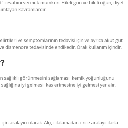
t” cevabını vermek mümkün. Hileli gün ve hileli öğün, diyet
nımlayan kavramlardır.
elirtileri ve semptomlarının tedavisi için ve ayrıca akut gut
ı ve dismenore tedavisinde endikedir. Orak kullanım içindir.
r?
ildin sağlıklı görünmesini sağlaması, kemik yoğunluğunu
sağlığına iyi gelmesi, kas erimesine iyi gelmesi yer alır.
in aralayıcı olarak. Alçı, cilalamadan önce aralayıcılarla