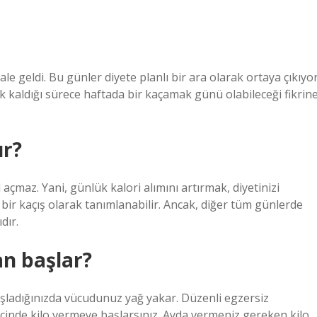
e geldi. Bu günler diyete planlı bir ara olarak ortaya çıkıyor
ık kaldığı sürece haftada bir kaçamak günü olabileceği fikrin
ur?
 açmaz. Yani, günlük kalori alımını artırmak, diyetinizi
ir kaçış olarak tanımlanabilir. Ancak, diğer tüm günlerde
dır.
n başlar?
aşladığınızda vücudunuz yağ yakar. Düzenli egzersiz
 içinde kilo vermeye başlarsınız. Ayda vermeniz gereken kilo