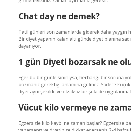
girmemelisiniz. Zaman ayırmanız gerekir.
Chat day ne demek?
Tatil günleri son zamanlarda giderek daha yaygın hal
Bir diyet yapanın kalan altı günde diyet planına sad
dayanıyor.
1 gün Diyeti bozarsak ne ol
Eğer bu bir günle sınırlıysa, herhangi bir soruna yol
bozmanız gerektiği anlamına gelmez. Sadece küçük b
diyet aynı şekilde ve eksiksiz bir şekilde uygulanmalı
Vücut kilo vermeye ne zama
Egzersizle kilo kaybı ne zaman başlar? Egzersize b
yaparsanız ve diyetinize dikkat ederseniz 2-4 hafta