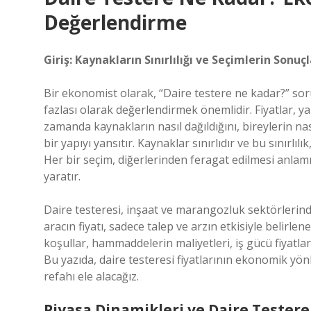
Değerlendirme
Giriş: Kaynakların Sınırlılığı ve Seçimlerin Sonuçl
Bir ekonomist olarak, “Daire testere ne kadar?” so
fazlası olarak değerlendirmek önemlidir. Fiyatlar, yal
zamanda kaynakların nasıl dağıldığını, bireylerin na
bir yapıyı yansıtır. Kaynaklar sınırlıdır ve bu sınırlı
Her bir seçim, diğerlerinden feragat edilmesi anlam
yaratır.
Daire testeresi, inşaat ve marangozluk sektörlerinde
aracın fiyatı, sadece talep ve arzın etkisiyle belir
koşullar, hammaddelerin maliyetleri, iş gücü fiyatlar
Bu yazıda, daire testeresi fiyatlarının ekonomik yönl
refahı ele alacağız.
Piyasa Dinamikleri ve Daire Testere 