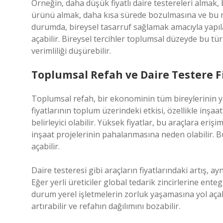
Örneğin, daha düşük fiyatlı daire testereleri almak, b
ürünü almak, daha kısa sürede bozulmasına ve bu n
durumda, bireysel tasarruf sağlamak amacıyla yapıl
açabilir. Bireysel tercihler toplumsal düzeyde bu tü
verimliliği düşürebilir.
Toplumsal Refah ve Daire Testere Fi
Toplumsal refah, bir ekonominin tüm bireylerinin yaş
fiyatlarının toplum üzerindeki etkisi, özellikle inşaa
belirleyici olabilir. Yüksek fiyatlar, bu araçlara eriş
inşaat projelerinin pahalanmasına neden olabilir. Bu
açabilir.
Daire testeresi gibi araçların fiyatlarındaki artış, a
Eğer yerli üreticiler global tedarik zincirlerine ent
durum yerel işletmelerin zorluk yaşamasına yol açabil
artırabilir ve refahın dağılımını bozabilir.