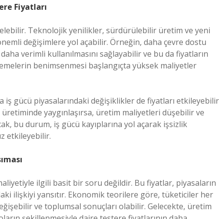
re Fiyatları
bilir. Teknolojik yenilikler, sürdürülebilir üretim ve yeni
 önemli değişimlere yol açabilir. Örneğin, daha çevre dostu
aha verimli kullanılmasını sağlayabilir ve bu da fiyatların
erlemelerin benimsenmesi başlangıçta yüksek maliyetler
 gücü piyasalarındaki değişiklikler de fiyatları etkileyebilir
üretiminde yaygınlaşırsa, üretim maliyetleri düşebilir ve
Ancak, bu durum, iş gücü kayıplarına yol açarak işsizlik
 etkileyebilir.
sıması
liyetiyle ilgili basit bir soru değildir. Bu fiyatlar, piyasaların
aki ilişkiyi yansıtır. Ekonomik teorilere göre, tüketiciler her
işebilir ve toplumsal sonuçları olabilir. Gelecekte, üretim
arın şekillenmesiyle daire testere fiyatlarının daha