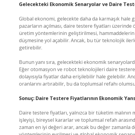
Gelecekteki Ekonomik Senaryolar ve Daire Teste
Global ekonomi, gelecekte daha da karmaşık hale gele
pazarların açılması, daire testere fiyatları üzerinde
üretim yöntemlerinin geliştirilmesi, hammaddelerin d
düşmesine yol açabilir. Ancak, bu tür teknolojik il
getirebilir.
Bunun yanı sıra, gelecekteki ekonomik senaryolarda iş
Eğer otomasyon ve robot teknolojileri daire testere 
dolayısıyla fiyatlar daha erişilebilir hale gelebilir. 
oranlarını artırabilir, bu da toplumsal refahı olumsuz
Sonuç: Daire Testere Fiyatlarının Ekonomik Yan
Daire testere fiyatları, yalnızca bir tüketim malının ma
işleyişi, bireysel kararlar ve toplumsal refah arasınd
zaman en iyi değeri arar, ancak bu değer zamanla değ
yöntemlerinin evrilmesi ve global ekonomik senaryol