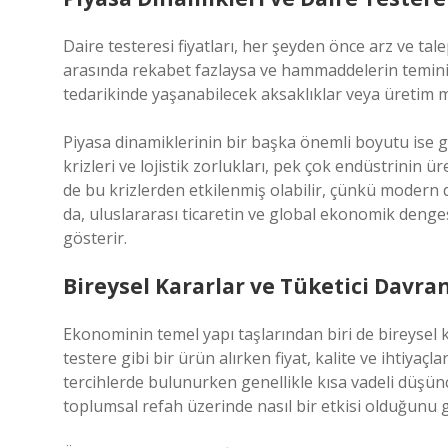
Daire testeresi fiyatları, her şeyden önce arz ve tale
arasında rekabet fazlaysa ve hammaddelerin temini 
tedarikinde yaşanabilecek aksaklıklar veya üretim mal
Piyasa dinamiklerinin bir başka önemli boyutu ise gl
krizleri ve lojistik zorlukları, pek çok endüstrinin ür
de bu krizlerden etkilenmiş olabilir, çünkü modern da
da, uluslararası ticaretin ve global ekonomik dengesi
gösterir.
Bireysel Kararlar ve Tüketici Davran
Ekonominin temel yapı taşlarından biri de bireysel k
testere gibi bir ürün alırken fiyat, kalite ve ihtiyaç
tercihlerde bulunurken genellikle kısa vadeli düşün
toplumsal refah üzerinde nasıl bir etkisi olduğunu gö