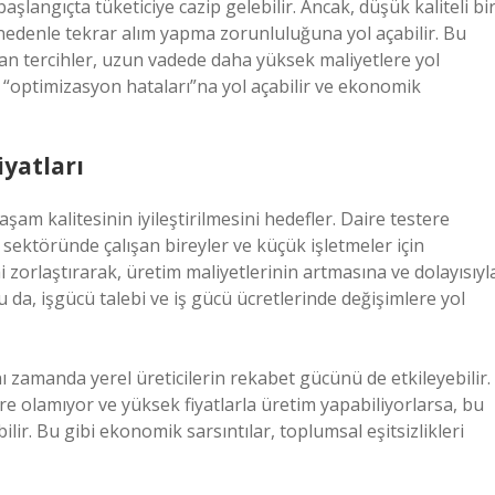
aşlangıçta tüketiciye cazip gelebilir. Ancak, düşük kaliteli bi
edenle tekrar alım yapma zorunluluğuna yol açabilir. Bu
an tercihler, uzun vadede daha yüksek maliyetlere yol
r “optimizasyon hataları”na yol açabilir ve ekonomik
yatları
am kalitesinin iyileştirilmesini hedefler. Daire testere
t sektöründe çalışan bireyler ve küçük işletmeler için
imi zorlaştırarak, üretim maliyetlerinin artmasına ve dolayısıyl
 da, işgücü talebi ve iş gücü ücretlerinde değişimlere yol
ynı zamanda yerel üreticilerin rekabet gücünü de etkileyebilir.
egre olamıyor ve yüksek fiyatlarla üretim yapabiliyorlarsa, bu
ir. Bu gibi ekonomik sarsıntılar, toplumsal eşitsizlikleri