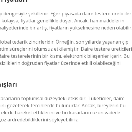
p dengesiyle şekillenir. Eğer piyasada daire testere üreticiler
kolaysa, fiyatlar genellikle düşer. Ancak, hammaddelerin
iyetlerinde bir artış, fiyatların yükselmesine neden olabilir
obal tedarik zincirleridir. Örneğin, son yıllarda yaşanan çip
etim süreçlerini olumsuz etkilemiştir. Daire testere üreticileri
ire testerelerinin bir kısmı, elektronik bileşenler içerir. Bu
zliklerin doğrudan fiyatlar üzerinde etkili olabileceğini
ışları
ararların toplumsal düzeydeki etkisidir. Tüketiciler, daire
larını gözeterek tercihlerde bulunurlar. Ancak, bireylerin bu
celerle hareket ettiklerini ve bu kararların uzun vadede
z ardı edebildiklerini söyleyebiliriz.