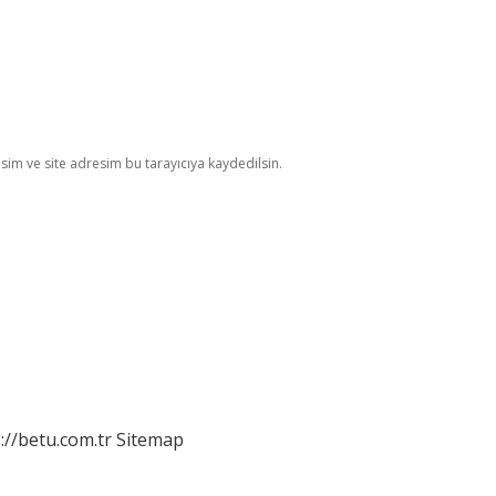
im ve site adresim bu tarayıcıya kaydedilsin.
://betu.com.tr
Sitemap