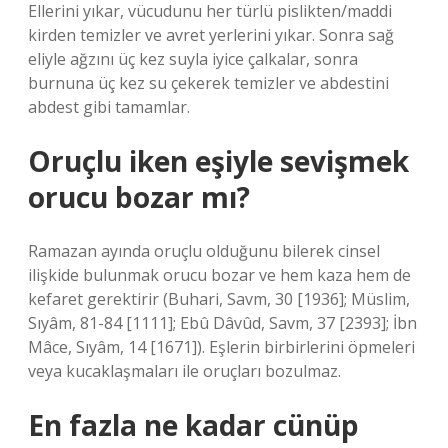
Ellerini yıkar, vücudunu her türlü pislikten/maddi
kirden temizler ve avret yerlerini yıkar. Sonra sağ
eliyle ağzını üç kez suyla iyice çalkalar, sonra
burnuna üç kez su çekerek temizler ve abdestini
abdest gibi tamamlar.
Oruçlu iken eşiyle sevişmek
orucu bozar mı?
Ramazan ayında oruçlu olduğunu bilerek cinsel
ilişkide bulunmak orucu bozar ve hem kaza hem de
kefaret gerektirir (Buhari, Savm, 30 [1936]; Müslim,
Sıyâm, 81-84 [1111]; Ebû Dâvûd, Savm, 37 [2393]; İbn
Mâce, Sıyâm, 14 [1671]). Eşlerin birbirlerini öpmeleri
veya kucaklaşmaları ile oruçları bozulmaz.
En fazla ne kadar cünüp