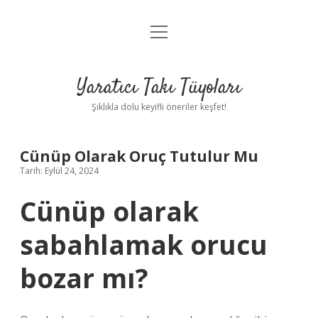
menüyü
Anasayfa
aç
Gizlilik Politikası
Yaratıcı Takı Tüyoları
Yasal Uyarı
Şıklıkla dolu keyifli öneriler keşfet!
Hakkımızda
Cünüp Olarak Oruç Tutulur Mu
Tarih: Eylül 24, 2024
Cünüp olarak
sabahlamak orucu
bozar mı?