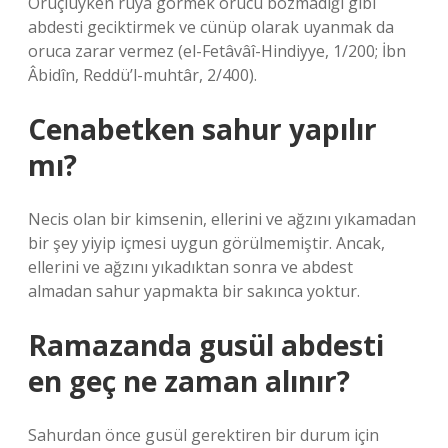
Oruçluyken rüya görmek orucu bozmadığı gibi
abdesti geciktirmek ve cünüp olarak uyanmak da
oruca zarar vermez (el-Fetâvâî-Hindiyye, 1/200; İbn
Âbidîn, Reddü’l-muhtâr, 2/400).
Cenabetken sahur yapılır
mı?
Necis olan bir kimsenin, ellerini ve ağzını yıkamadan
bir şey yiyip içmesi uygun görülmemiştir. Ancak,
ellerini ve ağzını yıkadıktan sonra ve abdest
almadan sahur yapmakta bir sakınca yoktur.
Ramazanda gusül abdesti
en geç ne zaman alınır?
Sahurdan önce gusül gerektiren bir durum için