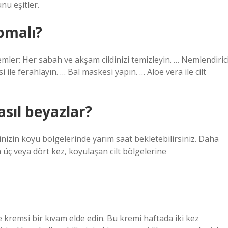
nu eşitler.
apmalı?
öntemler: Her sabah ve akşam cildinizi temizleyin. … Nemlendiric
 ile ferahlayın. … Bal maskesi yapın. … Aloe vera ile cilt
sıl beyazlar?
inizin koyu bölgelerinde yarım saat bekletebilirsiniz. Daha
a üç veya dört kez, koyulaşan cilt bölgelerine
 kremsi bir kıvam elde edin. Bu kremi haftada iki kez