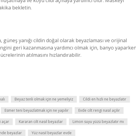
yumuşatmaya ve koyu cildi açmaya yardımcı olur. Maskeyi
akika bekletin.
 güneş yanığı cildin doğal olarak beyazlaması ve orijinal
 rengini geri kazanmasına yardımcı olmak için, banyo yaparke
relerinin atılmasını hızlandırabilir.
alı
Beyaz tenli olmak için ne yemeliyiz
Cildi en hızlı ne beyazlatır
Esmer teni beyazlatmak için ne yapılır
Evde cilt rengi nasıl açılır
i açar
Kararan cilt nasıl beyazlar
Limon suyu yüzü beyazlatır mı
nde beyazlar
Yüz nasıl beyazlar evde