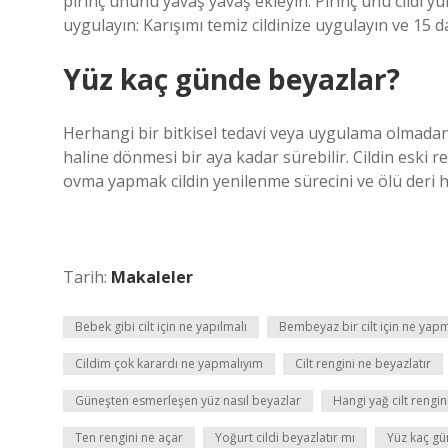
pirinç ununu yavaş yavaş ekleyin. Pirinç unu cildi 
uygulayın: Karışımı temiz cildinize uygulayın ve 15 d
Yüz kaç günde beyazlar?
Herhangi bir bitkisel tedavi veya uygulama olmadan,
haline dönmesi bir aya kadar sürebilir. Cildin eski
ovma yapmak cildin yenilenme sürecini ve ölü deri hüc
Tarih:
Makaleler
Bebek gibi cilt için ne yapılmalı
Bembeyaz bir cilt için ne yapm
Cildim çok karardı ne yapmalıyım
Cilt rengini ne beyazlatır
Güneşten esmerleşen yüz nasıl beyazlar
Hangi yağ cilt rengin
Ten rengini ne açar
Yoğurt cildi beyazlatır mı
Yüz kaç gü