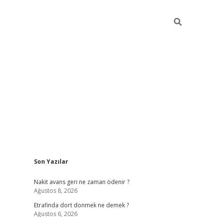
Sidebar
Son Yazılar
betci giriş
Nakit avans geri ne zaman ödenir ?
Ağustos 8, 2026
Etrafinda dort donmek ne demek ?
Ağustos 6, 2026