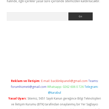
halinde, ilgili içerikler yasal süre içerisinde sitemizden kaldırılacaktır.
Arama
 giriş
Reklam ve İletişim:
E-mail:
backlinkpaneli@gmail.com
Teams:
forumhizmeti@gmail.com
Whatsapp: 0262 606 0 726
Telegram:
@karabul
Yasal Uyarı:
Sitemiz, 5651 Sayılı Kanun gereğince Bilgi Teknolojileri
ve İletişim Kurumu (BTK) tarafından onaylanmış bir Yer Sağlayıcı