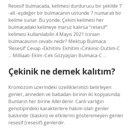
Resesif bulmacada, kelimesi durdurucu bir şekilde 7
-all -eşdeğer bir bulmacanın üstünde 7 numaralı bir
kelime sunar. Bu yönde, Çekini kelimesi her
bulmacadaki kelimeye maruz kalırsa “resesif”
kelimesi kullanılabilir.4 Mayıs 2021 Icinian
bulmacasının cevabı nedir? Mektup Bulmaca
‘Resesif’ Cevap ›Ekhitim› Ekhitim ›Cinkinic-Dutlim-C
… Milliaat› Ekim ›Cek Gözyaşları Bulmaca-C …
Çekinik ne demek kalıtım?
Kromozom üzerindeki özelliklerimizi belirleyen
genler, anneden ve babadan birinin iki kopyasında;
Bunların her birine Allel denir. Canlı varlığın
genotipindeki karakterlere hakim olan genler
baskındır (baskın) ve etkilerini gösteremeyen genler
resesif (resesif) genlerdir.