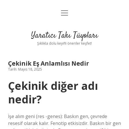
menüyü
Anasayfa
aç
Gizlilik Politikası
Yaratıcı Takı Tüyoları
Yasal Uyarı
Şıklıkla dolu keyifli öneriler keşfet!
Hakkımızda
Çekinik Eş Anlamlısı Nedir
Tarih: Mayıs 18, 2025
Çekinik diğer adı
nedir?
İşe alım geni (res -genes): Baskın gen, çevrede
resesif olarak kalır. Fenotip etkisizdir. Baskın bir gen