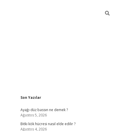
Sidebar
Son Yazılar
betci giriş
Ayağı düz bassın ne demek ?
Ağustos 5, 2026
Bitki kök hücresi nasıl elde edilir ?
Ağustos 4, 2026