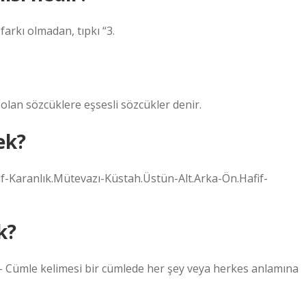
farkı olmadan, tıpkı “3.
 olan sözcüklere eşsesli sözcükler denir.
ek?
afif-Karanlık.Mütevazı-Küstah.Üstün-Alt.Arka-Ön.Hafif-
k?
 – Cümle kelimesi bir cümlede her şey veya herkes anlamına