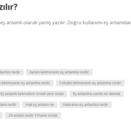
ılır?
anlamlı olarak yanlış yazılır. Doğru kullanımı eş anlamlıla
lamlısı nedir
Aynen kelimesinin eş anlamlısı nedir
 kelimesinin eş anlamlısı nedir
Cehalet kelimesinin eş anlamlısı nedir
Eş anlamlı kelimelere örnek verir misin
Eş anlamlısı cümle ne demek
lamı nedir
Hak eş anlamı ne
Hatıranın eş anlamlısı nedir
Zıt anlam nedir 10 tane örnek