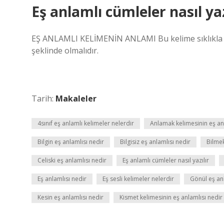
Eş anlamlı cümleler nasıl yaz
EŞ ANLAMLI KELİMENİN ANLAMI Bu kelime sıklıkla eş 
şeklinde olmalıdır.
Tarih:
Makaleler
4sınıf eş anlamlı kelimeler nelerdir
Anlamak kelimesinin eş an
Bilgin eş anlamlısı nedir
Bilgisiz eş anlamlısı nedir
Bilmek
Celiski eş anlamlısı nedir
Eş anlamlı cümleler nasıl yazılır
Eş anlamlısı nedir
Eş sesli kelimeler nelerdir
Gönül eş an
Kesin eş anlamlısı nedir
Kismet kelimesinin eş anlamlısı nedir