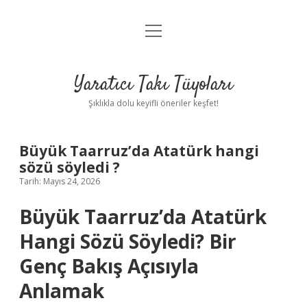
menüyü
Anasayfa
aç
Gizlilik Politikası
Yaratıcı Takı Tüyoları
Yasal Uyarı
Şıklıkla dolu keyifli öneriler keşfet!
Hakkımızda
Büyük Taarruz’da Atatürk hangi
sözü söyledi ?
Tarih: Mayıs 24, 2026
Büyük Taarruz’da Atatürk
Hangi Sözü Söyledi? Bir
Genç Bakış Açısıyla
Anlamak