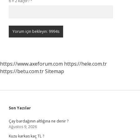
6 + 2 kaçtır?
*
https://www.axeforum.com
https://hele.com.tr
https://betu.com.tr
Sitemap
Sidebar
Son Yazılar
Çay bardağının altlığına ne denir ?
Ağustos 9, 2026
Kuzu karkas kaç TL ?