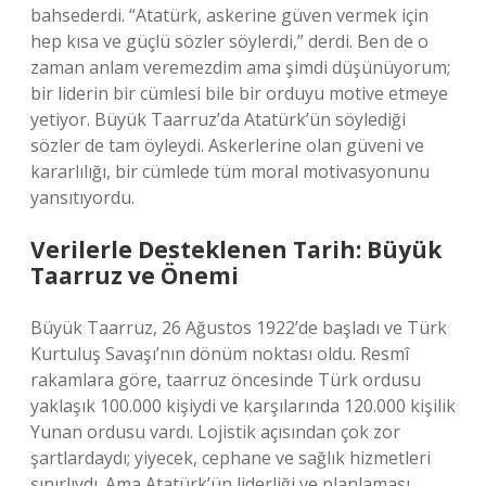
bahsederdi. “Atatürk, askerine güven vermek için
hep kısa ve güçlü sözler söylerdi,” derdi. Ben de o
zaman anlam veremezdim ama şimdi düşünüyorum;
bir liderin bir cümlesi bile bir orduyu motive etmeye
yetiyor. Büyük Taarruz’da Atatürk’ün söylediği
sözler de tam öyleydi. Askerlerine olan güveni ve
kararlılığı, bir cümlede tüm moral motivasyonunu
yansıtıyordu.
Verilerle Desteklenen Tarih: Büyük
Taarruz ve Önemi
Büyük Taarruz, 26 Ağustos 1922’de başladı ve Türk
Kurtuluş Savaşı’nın dönüm noktası oldu. Resmî
rakamlara göre, taarruz öncesinde Türk ordusu
yaklaşık 100.000 kişiydi ve karşılarında 120.000 kişilik
Yunan ordusu vardı. Lojistik açısından çok zor
şartlardaydı; yiyecek, cephane ve sağlık hizmetleri
sınırlıydı. Ama Atatürk’ün liderliği ve planlaması