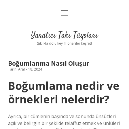
menüyü
Anasayfa
aç
Gizlilik Politikası
Yaratıcı Takı Tüyoları
Yasal Uyarı
Şıklıkla dolu keyifli öneriler keşfet!
Hakkımızda
Boğumlanma Nasıl Oluşur
Tarih: Aralık 18, 2024
Boğumlama nedir ve
örnekleri nelerdir?
Ayrıca, bir cümlenin başında ve sonunda ünsüzleri
açık ve belirgin bir şekilde telaffuz etmek ve ünlüleri