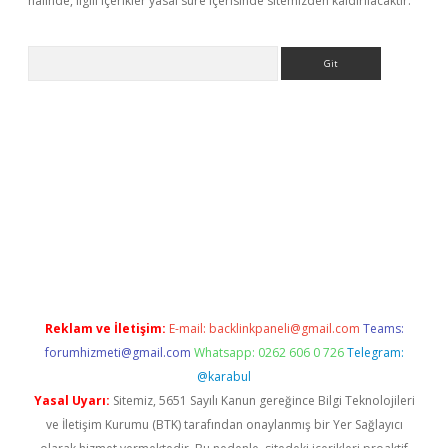
halinde, ilgili içerikler yasal süre içerisinde sitemizden kaldırılacaktır.
Arama
tci giriş
Reklam ve İletişim:
E-mail:
backlinkpaneli@gmail.com
Teams:
forumhizmeti@gmail.com
Whatsapp: 0262 606 0 726
Telegram:
@karabul
Yasal Uyarı:
Sitemiz, 5651 Sayılı Kanun gereğince Bilgi Teknolojileri
ve İletişim Kurumu (BTK) tarafından onaylanmış bir Yer Sağlayıcı