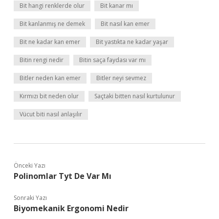
Bit hangi renklerde olur
Bit kanar mı
Bit kanlanmış ne demek
Bit nasıl kan emer
Bit ne kadar kan emer
Bit yastıkta ne kadar yaşar
Bitin rengi nedir
Bitin saça faydası var mı
Bitler neden kan emer
Bitler neyi sevmez
Kırmızı bit neden olur
Saçtaki bitten nasıl kurtulunur
Vücut biti nasıl anlaşılır
Önceki Yazı
Polinomlar Tyt De Var Mı
Sonraki Yazı
Biyomekanik Ergonomi Nedir