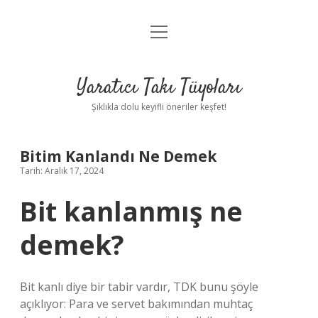
menüyü
Anasayfa
aç
Gizlilik Politikası
Yaratıcı Takı Tüyoları
Yasal Uyarı
Şıklıkla dolu keyifli öneriler keşfet!
Hakkımızda
Bitim Kanlandı Ne Demek
Tarih: Aralık 17, 2024
Bit kanlanmış ne
demek?
Bit kanlı diye bir tabir vardır, TDK bunu şöyle
açıklıyor: Para ve servet bakımından muhtaç