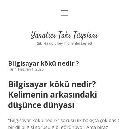
menüyü
Anasayfa
aç
Gizlilik Politikası
Yaratıcı Takı Tüyoları
Yasal Uyarı
Şıklıkla dolu keyifli öneriler keşfet!
Hakkımızda
Bilgisayar kökü nedir ?
Tarih: Haziran 1, 2026
Bilgisayar kökü nedir?
Kelimenin arkasındaki
düşünce dünyası
“Bilgisayar kökü nedir?” sorusu ilk bakışta çok basit
bir dil bilgisi sorusu gibi görünüyor. Ama biraz