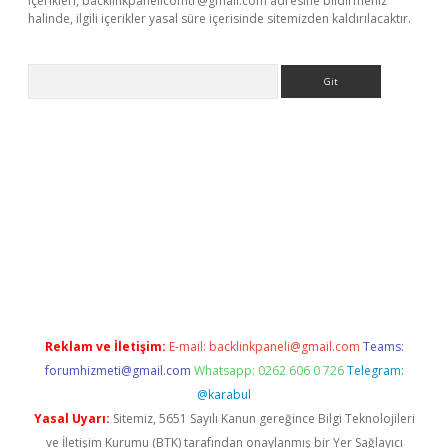
içerikleri,
backlinkpanelicomtr@gmail.com
adresine bildirmeniz
halinde, ilgili içerikler yasal süre içerisinde sitemizden kaldırılacaktır.
Arama
i giriş
Reklam ve İletişim:
E-mail:
backlinkpaneli@gmail.com
Teams:
forumhizmeti@gmail.com
Whatsapp: 0262 606 0 726
Telegram:
@karabul
Yasal Uyarı:
Sitemiz, 5651 Sayılı Kanun gereğince Bilgi Teknolojileri
ve İletişim Kurumu (BTK) tarafından onaylanmış bir Yer Sağlayıcı