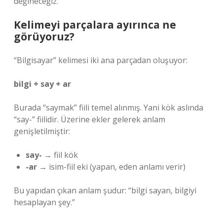
değineceğiz.
Kelimeyi parçalara ayırınca ne
görüyoruz?
“Bilgisayar” kelimesi iki ana parçadan oluşuyor:
bilgi + say + ar
Burada “saymak” fiili temel alınmış. Yani kök aslında
“say-” fiilidir. Üzerine ekler gelerek anlam
genişletilmiştir:
say-
→ fiil kök
-ar
→ isim-fiil eki (yapan, eden anlamı verir)
Bu yapıdan çıkan anlam şudur: “bilgi sayan, bilgiyi
hesaplayan şey.”