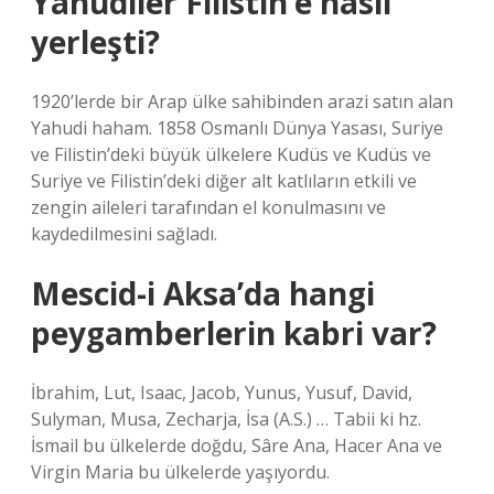
Yahudiler Filistin’e nasıl
yerleşti?
1920’lerde bir Arap ülke sahibinden arazi satın alan
Yahudi haham. 1858 Osmanlı Dünya Yasası, Suriye
ve Filistin’deki büyük ülkelere Kudüs ve Kudüs ve
Suriye ve Filistin’deki diğer alt katlıların etkili ve
zengin aileleri tarafından el konulmasını ve
kaydedilmesini sağladı.
Mescid-i Aksa’da hangi
peygamberlerin kabri var?
İbrahim, Lut, Isaac, Jacob, Yunus, Yusuf, David,
Sulyman, Musa, Zecharja, İsa (A.S.) … Tabii ki hz.
İsmail bu ülkelerde doğdu, Sâre Ana, Hacer Ana ve
Virgin Maria bu ülkelerde yaşıyordu.