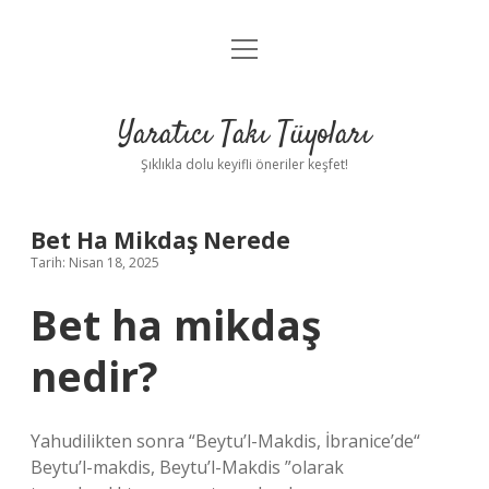
menüyü
Anasayfa
aç
Gizlilik Politikası
Yaratıcı Takı Tüyoları
Yasal Uyarı
Şıklıkla dolu keyifli öneriler keşfet!
Hakkımızda
Bet Ha Mikdaş Nerede
Tarih: Nisan 18, 2025
Bet ha mikdaş
nedir?
Yahudilikten sonra “Beytu’l-Makdis, İbranice’de“
Beytu’l-makdis, Beytu’l-Makdis ”olarak