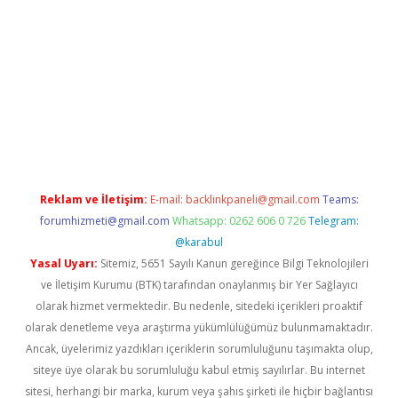
betci giriş
Reklam ve İletişim:
E-mail:
backlinkpaneli@gmail.com
Teams:
forumhizmeti@gmail.com
Whatsapp: 0262 606 0 726
Telegram:
@karabul
Yasal Uyarı:
Sitemiz, 5651 Sayılı Kanun gereğince Bilgi Teknolojileri
ve İletişim Kurumu (BTK) tarafından onaylanmış bir Yer Sağlayıcı
olarak hizmet vermektedir. Bu nedenle, sitedeki içerikleri proaktif
olarak denetleme veya araştırma yükümlülüğümüz bulunmamaktadır.
Ancak, üyelerimiz yazdıkları içeriklerin sorumluluğunu taşımakta olup,
siteye üye olarak bu sorumluluğu kabul etmiş sayılırlar. Bu internet
sitesi, herhangi bir marka, kurum veya şahıs şirketi ile hiçbir bağlantısı