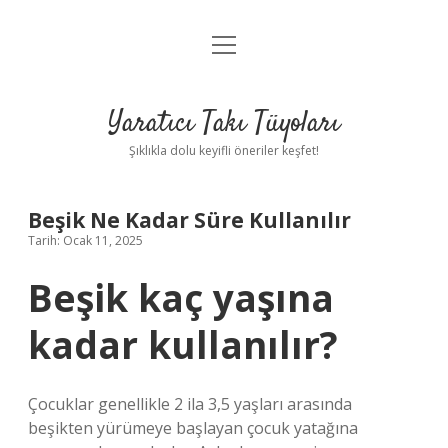
menüyü
Anasayfa
aç
Gizlilik Politikası
Yaratıcı Takı Tüyoları
Yasal Uyarı
Şıklıkla dolu keyifli öneriler keşfet!
Hakkımızda
Beşik Ne Kadar Süre Kullanılır
Tarih: Ocak 11, 2025
Beşik kaç yaşına
kadar kullanılır?
Çocuklar genellikle 2 ila 3,5 yaşları arasında
beşikten yürümeye başlayan çocuk yatağına