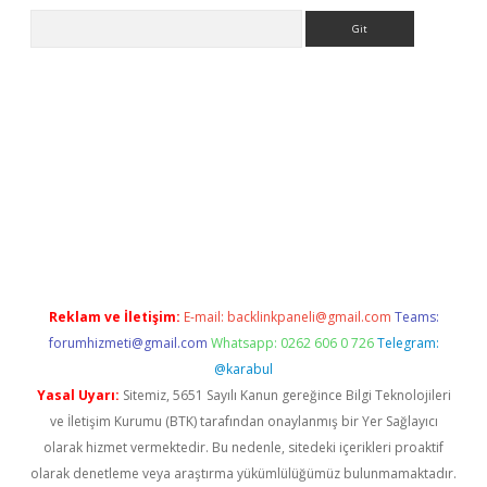
Arama
tci giriş
Reklam ve İletişim:
E-mail:
backlinkpaneli@gmail.com
Teams:
forumhizmeti@gmail.com
Whatsapp: 0262 606 0 726
Telegram:
@karabul
Yasal Uyarı:
Sitemiz, 5651 Sayılı Kanun gereğince Bilgi Teknolojileri
ve İletişim Kurumu (BTK) tarafından onaylanmış bir Yer Sağlayıcı
olarak hizmet vermektedir. Bu nedenle, sitedeki içerikleri proaktif
olarak denetleme veya araştırma yükümlülüğümüz bulunmamaktadır.