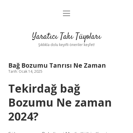
menüyü
Anasayfa
aç
Gizlilik Politikası
Yaratıcı Takı Tüyoları
Yasal Uyarı
Şıklıkla dolu keyifli öneriler keşfet!
Hakkımızda
Bağ Bozumu Tanrısı Ne Zaman
Tarih: Ocak 14, 2025
Tekirdağ bağ
Bozumu Ne zaman
2024?