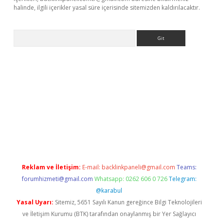
halinde, ilgili içerikler yasal süre içerisinde sitemizden kaldırılacaktır.
Arama
betci giriş
Reklam ve İletişim:
E-mail:
backlinkpaneli@gmail.com
Teams:
forumhizmeti@gmail.com
Whatsapp: 0262 606 0 726
Telegram:
@karabul
Yasal Uyarı:
Sitemiz, 5651 Sayılı Kanun gereğince Bilgi Teknolojileri
ve İletişim Kurumu (BTK) tarafından onaylanmış bir Yer Sağlayıcı