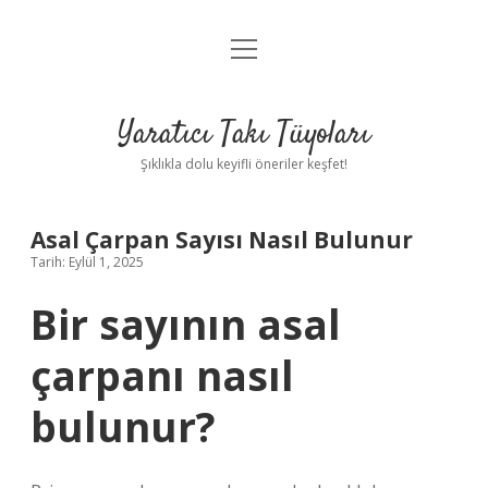
menüyü
Anasayfa
aç
Gizlilik Politikası
Yaratıcı Takı Tüyoları
Yasal Uyarı
Şıklıkla dolu keyifli öneriler keşfet!
Hakkımızda
Asal Çarpan Sayısı Nasıl Bulunur
Tarih: Eylül 1, 2025
Bir sayının asal
çarpanı nasıl
bulunur?