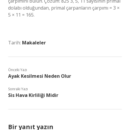
çarpımını bulun. Çözüm: 825 3, 5, 11 sayısının primal
dolabı olduğundan, primal çarpanların çarpımı = 3 ×
5 × 11 = 165.
Tarih:
Makaleler
Önceki Yazı
Ayak Kesilmesi Neden Olur
Sonraki Yazı
Sis Hava Kirliliği Midir
Bir yanıt yazın