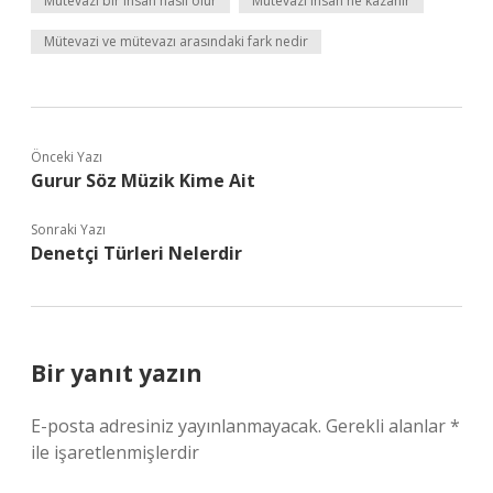
Mütevazi bir insan nasıl olur
Mütevazi insan ne kazanır
Mütevazi ve mütevazı arasındaki fark nedir
Önceki Yazı
Gurur Söz Müzik Kime Ait
Sonraki Yazı
Denetçi Türleri Nelerdir
Bir yanıt yazın
E-posta adresiniz yayınlanmayacak.
Gerekli alanlar
*
ile işaretlenmişlerdir