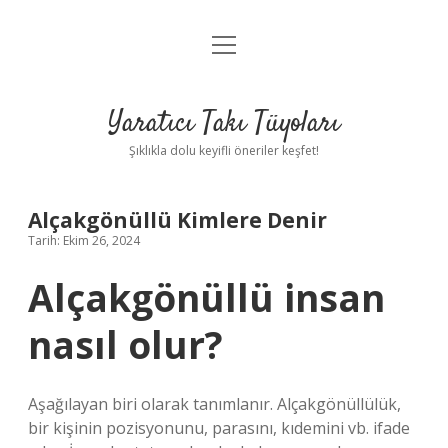
menüyü
Anasayfa
aç
Gizlilik Politikası
Yaratıcı Takı Tüyoları
Yasal Uyarı
Şıklıkla dolu keyifli öneriler keşfet!
Hakkımızda
Alçakgönüllü Kimlere Denir
Tarih: Ekim 26, 2024
Alçakgönüllü insan
nasıl olur?
Aşağılayan biri olarak tanımlanır. Alçakgönüllülük,
bir kişinin pozisyonunu, parasını, kıdemini vb. ifade