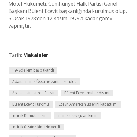
Motel Hükümeti, Cumhuriyet Halk Partisi Genel
Başkanı Bülent Ecevit başkanlığında kurulmuş olup,
5 Ocak 1978’den 12 Kasım 1979’a kadar görev
yapmıştır.
Tarih:
Makaleler
1978de kim başbakandı
Adana İncirlik Üssü ne zaman kuruldu
Aselsan kim kurdu Ecevit
Bülent Ecevit muhendis mi
Bülent Ecevit Türk mü
Ecevit Amerikan üslerini kapattı mı
İncirlik Komutanı kim
İncirlik üssü şu an kimin
İncirlik üssüne kim izin verdi