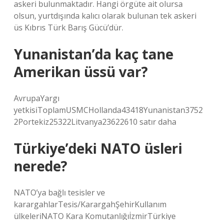
askeri bulunmaktadır. Hangi örgüte ait olursa
olsun, yurtdışında kalıcı olarak bulunan tek askeri
üs Kıbrıs Türk Barış Gücü’dür.
Yunanistan’da kaç tane
Amerikan üssü var?
AvrupaYargı
yetkisiToplamUSMCHollanda43418Yunanistan3752
2Portekiz25322Litvanya23622610 satır daha
Türkiye’deki NATO üsleri
nerede?
NATO’ya bağlı tesisler ve
karargahlarTesis/KarargahŞehirKullanım
ülkeleriNATO Kara KomutanlığıİzmirTürkiye