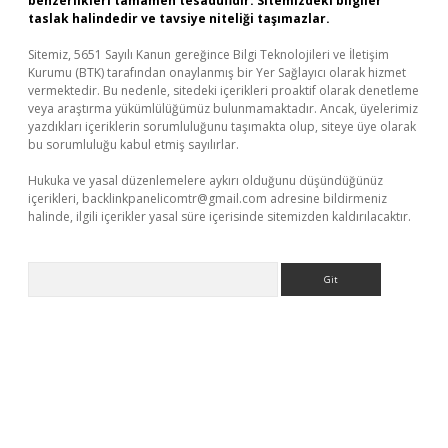
benzerlikleri tamamen tesadüfidir. Sitemizdeki bilgiler
taslak halindedir ve tavsiye niteliği taşımazlar.
Sitemiz, 5651 Sayılı Kanun gereğince Bilgi Teknolojileri ve İletişim
Kurumu (BTK) tarafından onaylanmış bir Yer Sağlayıcı olarak hizmet
vermektedir. Bu nedenle, sitedeki içerikleri proaktif olarak denetleme
veya araştırma yükümlülüğümüz bulunmamaktadır. Ancak, üyelerimiz
yazdıkları içeriklerin sorumluluğunu taşımakta olup, siteye üye olarak
bu sorumluluğu kabul etmiş sayılırlar.
Hukuka ve yasal düzenlemelere aykırı olduğunu düşündüğünüz
içerikleri,
backlinkpanelicomtr@gmail.com
adresine bildirmeniz
halinde, ilgili içerikler yasal süre içerisinde sitemizden kaldırılacaktır.
Arama
i giriş