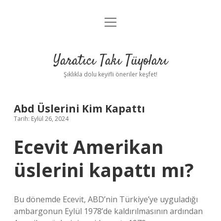
menüyü
Anasayfa
aç
Gizlilik Politikası
Yaratıcı Takı Tüyoları
Yasal Uyarı
Şıklıkla dolu keyifli öneriler keşfet!
Hakkımızda
Abd Üslerini Kim Kapattı
Tarih: Eylül 26, 2024
Ecevit Amerikan
üslerini kapattı mı?
Bu dönemde Ecevit, ABD’nin Türkiye’ye uyguladığı
ambargonun Eylül 1978’de kaldırılmasının ardından