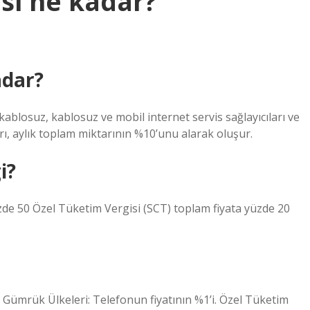
isi ne kadar?
adar?
kablosuz, kablosuz ve mobil internet servis sağlayıcıları ve
arı, aylık toplam miktarının %10’unu alarak oluşur.
i?
de 50 Özel Tüketim Vergisi (SCT) toplam fiyata yüzde 20
: Gümrük Ülkeleri: Telefonun fiyatının %1’i. Özel Tüketim