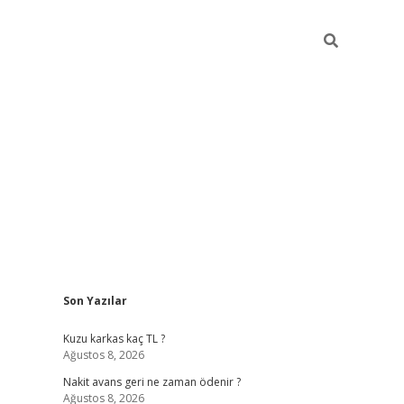
Sidebar
Son Yazılar
betci giriş
Kuzu karkas kaç TL ?
Ağustos 8, 2026
Nakit avans geri ne zaman ödenir ?
Ağustos 8, 2026