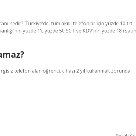
nı nedir? Türkiye’de, tüm akıllı telefonlar için yüzde 10 trt -
kanlığı’nın yüzde 1’i, yüzde 50 SCT ve KDV’nin yüzde 18’i satı
ılamaz?
ergisiz telefon alan öğrenci, cihazı 2 yıl kullanmak zorunda
Sonraki Yaz