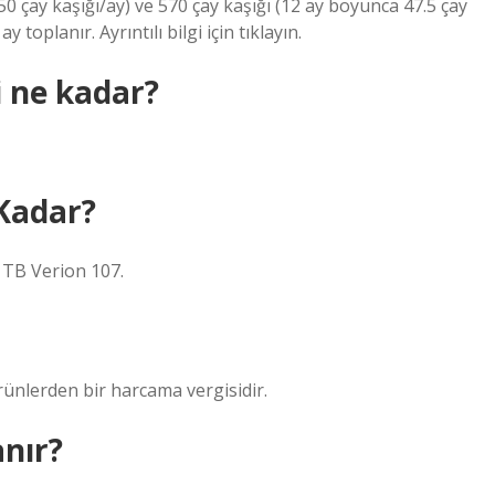
50 çay kaşığı/ay) ve 570 çay kaşığı (12 ay boyunca 47.5 çay
oplanır. Ayrıntılı bilgi için tıklayın.
i ne kadar?
Kadar?
 TB Verion 107.
rünlerden bir harcama vergisidir.
anır?