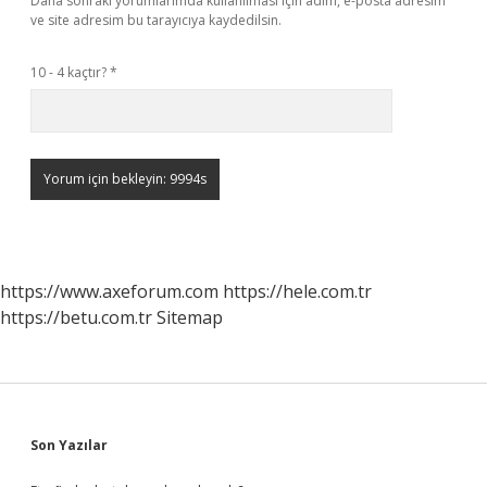
Daha sonraki yorumlarımda kullanılması için adım, e-posta adresim
ve site adresim bu tarayıcıya kaydedilsin.
10 - 4 kaçtır?
*
https://www.axeforum.com
https://hele.com.tr
https://betu.com.tr
Sitemap
Sidebar
Son Yazılar