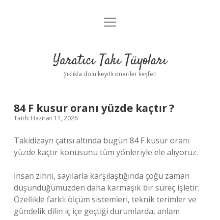
menüyü
Anasayfa
aç
Gizlilik Politikası
Yaratıcı Takı Tüyoları
Yasal Uyarı
Şıklıkla dolu keyifli öneriler keşfet!
Hakkımızda
84 F kusur oranı yüzde kaçtır ?
Tarih: Haziran 11, 2026
Takidizayn çatısı altında bugün 84 F kusur oranı
yüzde kaçtır konusunu tüm yönleriyle ele alıyoruz.
İnsan zihni, sayılarla karşılaştığında çoğu zaman
düşündüğümüzden daha karmaşık bir süreç işletir.
Özellikle farklı ölçüm sistemleri, teknik terimler ve
gündelik dilin iç içe geçtiği durumlarda, anlam