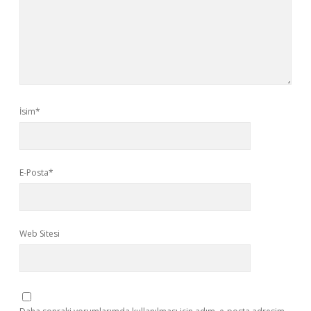
İsim*
E-Posta*
Web Sitesi