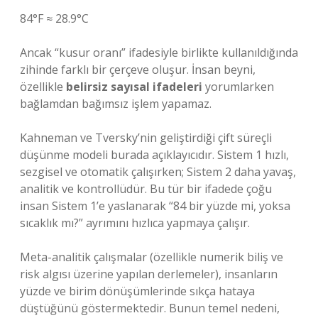
84°F ≈ 28.9°C
Ancak “kusur oranı” ifadesiyle birlikte kullanıldığında
zihinde farklı bir çerçeve oluşur. İnsan beyni,
özellikle
belirsiz sayısal ifadeleri
yorumlarken
bağlamdan bağımsız işlem yapamaz.
Kahneman ve Tversky’nin geliştirdiği
çift süreçli
düşünme modeli
burada açıklayıcıdır. Sistem 1 hızlı,
sezgisel ve otomatik çalışırken; Sistem 2 daha yavaş,
analitik ve kontrollüdür. Bu tür bir ifadede çoğu
insan Sistem 1’e yaslanarak “84 bir yüzde mi, yoksa
sıcaklık mı?” ayrımını hızlıca yapmaya çalışır.
Meta-analitik çalışmalar (özellikle numerik biliş ve
risk algısı üzerine yapılan derlemeler), insanların
yüzde ve birim dönüşümlerinde sıkça hataya
düştüğünü göstermektedir. Bunun temel nedeni,