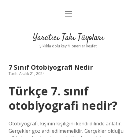
menüyü
Anasayfa
aç
Gizlilik Politikası
Yaratıcı Takı Tüyoları
Yasal Uyarı
Şıklıkla dolu keyifli öneriler keşfet!
Hakkımızda
7 Sınıf Otobiyografi Nedir
Tarih: Aralık 21, 2024
Türkçe 7. sınıf
otobiyografi nedir?
Otobiyografi, kişinin kişiliğini kendi dilinde anlatır.
Gerçekler göz ardı edilmemelidir. Gerçekler olduğu