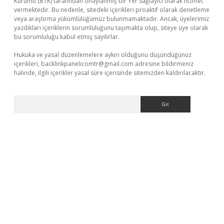
Kurumu (BTK) tarafından onaylanmış bir Yer Sağlayıcı olarak hizmet
vermektedir. Bu nedenle, sitedeki içerikleri proaktif olarak denetleme
veya araştırma yükümlülüğümüz bulunmamaktadır. Ancak, üyelerimiz
yazdıkları içeriklerin sorumluluğunu taşımakta olup, siteye üye olarak
bu sorumluluğu kabul etmiş sayılırlar.
Hukuka ve yasal düzenlemelere aykırı olduğunu düşündüğünüz
içerikleri,
backlinkpanelicomtr@gmail.com
adresine bildirmeniz
halinde, ilgili içerikler yasal süre içerisinde sitemizden kaldırılacaktır.
Arama
tci giriş