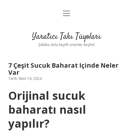
menüyü
Anasayfa
aç
Gizlilik Politikası
Yaratıcı Takı Tüyoları
Yasal Uyarı
Şıklıkla dolu keyifli öneriler keşfet!
Hakkımızda
7 Çeşit Sucuk Baharat Içinde Neler
Var
Tarih: Ekim 16, 2024
Orijinal sucuk
baharatı nasıl
yapılır?