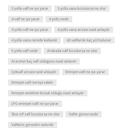
3 yollu valf ne işe yarar
3 yollu vana bozulursa ne olur
4 valf ne işe yarar
4 yollu nedir
4 yollu valf ne işe yarar
4 yollu vana arızası nasıl anlaşılır
4 yollu vana nerede kullanılır
43 valflerde kaç yol bulunur
5 yollu valf nedir
Arabada valf bozulursa ne olur
Aracımın kaç valf olduğunu nasıl anlarım
Çekvalf arızası nasıl anlaşılır
Emniyet valfi ne işe yarar
Emniyet valfi nereye takılır
Emniyet ventilinin bozuk olduğu nasıl anlaşılır
LPG emniyet valfi ne işe yarar
Shut off valf bozulursa ne olur
Valfin görevi nedir
Valflerin görevleri nelerdir