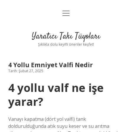
menüyü
Anasayfa
aç
Gizlilik Politikası
Yaratıcı Takı Tüyoları
Yasal Uyarı
Şıklıkla dolu keyifli öneriler keşfet!
Hakkımızda
4 Yollu Emniyet Valfi Nedir
Tarih: Şubat 27, 2025
4 yollu valf ne işe
yarar?
Vanayı kapatma (dört yol valfi) tank
doldurulduğunda atık suyu keser ve su arıtma