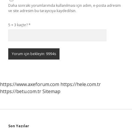
Daha sonraki yorumlarımda kullanılması için adım, e-posta adresim
ve site adresim bu tarayıcıya kaydedilsin.
5 + 3 kaçtır?
*
https://www.axeforum.com
https://hele.com.tr
https://betu.com.tr
Sitemap
Sidebar
Son Yazılar