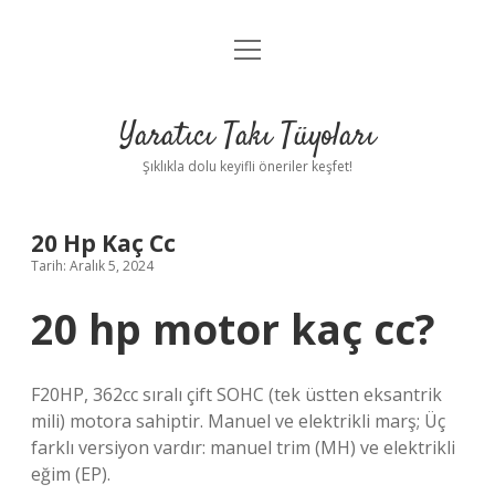
menüyü
Anasayfa
aç
Gizlilik Politikası
Yaratıcı Takı Tüyoları
Yasal Uyarı
Şıklıkla dolu keyifli öneriler keşfet!
Hakkımızda
20 Hp Kaç Cc
Tarih: Aralık 5, 2024
20 hp motor kaç cc?
F20HP, 362cc sıralı çift SOHC (tek üstten eksantrik
mili) motora sahiptir. Manuel ve elektrikli marş; Üç
farklı versiyon vardır: manuel trim (MH) ve elektrikli
eğim (EP).