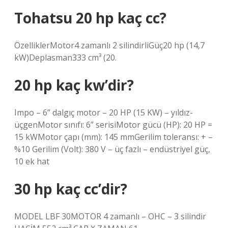
Tohatsu 20 hp kaç cc?
ÖzelliklerMotor4 zamanlı 2 silindirliGüç20 hp (14,7
kW)Deplasman333 cm³ (20.
20 hp kaç kw’dir?
Impo – 6” dalgıç motor – 20 HP (15 KW) – yıldız-
üçgenMotor sınıfı: 6” serisiMotor gücü (HP): 20 HP =
15 kWMotor çapı (mm): 145 mmGerilim toleransı: + –
%10 Gerilim (Volt): 380 V – üç fazlı – endüstriyel güç,
10 ek hat
30 hp kaç cc’dir?
MODEL LBF 30MOTOR 4 zamanlı – OHC – 3 silindir