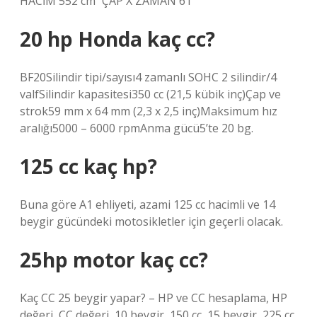
HACİM 552 cm³ ÇAP X ZAMAN 61
20 hp Honda kaç cc?
BF20Silindir tipi/sayısı4 zamanlı SOHC 2 silindir/4
valfSilindir kapasitesi350 cc (21,5 kübik inç)Çap ve
strok59 mm x 64 mm (2,3 x 2,5 inç)Maksimum hız
aralığı5000 – 6000 rpmAnma gücü5’te 20 bg.
125 cc kaç hp?
Buna göre A1 ehliyeti, azami 125 cc hacimli ve 14
beygir gücündeki motosikletler için geçerli olacak.
25hp motor kaç cc?
Kaç CC 25 beygir yapar? – HP ve CC hesaplama, HP
değeri, CC değeri, 10 beygir, 150 cc, 15 beygir, 225 cc,