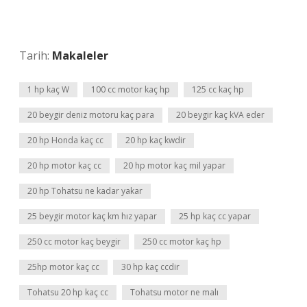
Tarih:
Makaleler
1 hp kaç W
100 cc motor kaç hp
125 cc kaç hp
20 beygir deniz motoru kaç para
20 beygir kaç kVA eder
20 hp Honda kaç cc
20 hp kaç kwdir
20 hp motor kaç cc
20 hp motor kaç mil yapar
20 hp Tohatsu ne kadar yakar
25 beygir motor kaç km hız yapar
25 hp kaç cc yapar
250 cc motor kaç beygir
250 cc motor kaç hp
25hp motor kaç cc
30 hp kaç ccdir
Tohatsu 20 hp kaç cc
Tohatsu motor ne malı