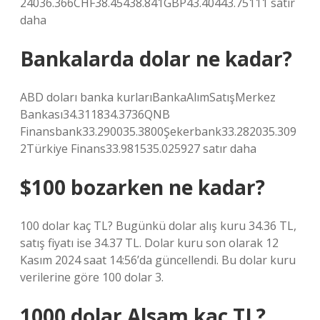
24036.366CHF38.45438.841GBP43.40443.75111 satır
daha
Bankalarda dolar ne kadar?
ABD doları banka kurlarıBankaAlımSatışMerkez
Bankası34.311834.3736QNB
Finansbank33.290035.3800Şekerbank33.282035.309
2Türkiye Finans33.981535.025927 satır daha
$100 bozarken ne kadar?
100 dolar kaç TL? Bugünkü dolar alış kuru 34.36 TL,
satış fiyatı ise 34.37 TL. Dolar kuru son olarak 12
Kasım 2024 saat 14:56’da güncellendi. Bu dolar kuru
verilerine göre 100 dolar 3.
1000 dolar Alsam kaç TL?