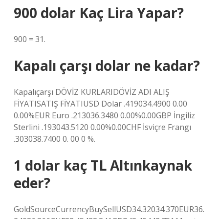
900 dolar Kaç Lira Yapar?
900 = 31.
Kapalı çarşı dolar ne kadar?
Kapalıçarşı DÖVİZ KURLARIDÖVİZ ADI ALIŞ
FİYATISATIŞ FİYATIUSD Dolar .419034.4900 0.00
0.00%EUR Euro .213036.3480 0.00%0.00GBP İngiliz
Sterlini .193043.5120 0.00%0.00CHF İsviçre Frangı
.303038.7400 0. 00 0 %.
1 dolar kaç TL Altınkaynak
eder?
GoldSourceCurrencyBuySellUSD34.32034.370EUR36.