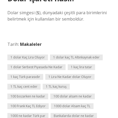
Dolar simgesi ($), dünyadaki çeşitli para birimlerini
belirtmek için kullanılan bir semboldür.
Tarih:
Makaleler
1 dolar Kaç Lira Oluyor
1 dolar kaç TL Altınkaynak eder
1 dolar Serbest Piyasada Ne Kadar
1 kaç lira tutar
1 kaç Türk parasıdır
1 Lira Ne Kadar dolar Oluyor
1 TL kaç cent eder
1 TL kaç kuruş
100 bozarken ne kadar
100 dolar alsam ne kadar
100 Frank Kaç TL Ediyor
1000 dolar Alsam kaç TL
1000 ne kadar Türk par
Bankalarda dolar ne kadar