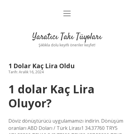
menüyü
Anasayfa
aç
Gizlilik Politikası
Yaratıcı Takı Tüyoları
Yasal Uyarı
Şıklıkla dolu keyifli öneriler keşfet!
Hakkımızda
1 Dolar Kaç Lira Oldu
Tarih: Aralık 16, 2024
1 dolar Kaç Lira
Oluyor?
Döviz dönüştürücü uygulamamızı indirin. Dönüşüm
oranları ABD Doları / Türk Lirası1 34.37760 TRY5