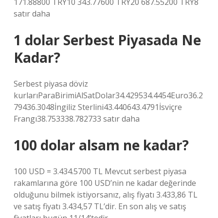
171.88800 TRY10 343.77600 TRY20 687.55200 TRY8
satır daha
1 dolar Serbest Piyasada Ne
Kadar?
Serbest piyasa döviz
kurlarıParaBirimiAlSatDolar34.429534.4454Euro36.2
79436.3048İngiliz Sterlini43.440643.4791İsviçre
Frangı38.753338.782733 satır daha
100 dolar alsam ne kadar?
100 USD = 3.434.5700 TL Mevcut serbest piyasa
rakamlarına göre 100 USD’nin ne kadar değerinde
olduğunu bilmek istiyorsanız, alış fiyatı 3.433,86 TL
ve satış fiyatı 3.434,57 TL’dir. En son alış ve satış