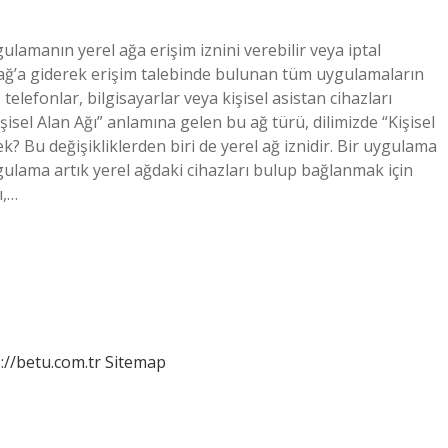
ygulamanın yerel ağa erişim iznini verebilir veya iptal
rel ağ’a giderek erişim talebinde bulunan tüm uygulamaların
 telefonlar, bilgisayarlar veya kişisel asistan cihazları
Kişisel Alan Ağı” anlamına gelen bu ağ türü, dilimizde “Kişisel
ek? Bu değişikliklerden biri de yerel ağ iznidir. Bir uygulama
gulama artık yerel ağdaki cihazları bulup bağlanmak için
ı,…
://betu.com.tr
Sitemap