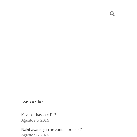
Sidebar
Son Yazılar
betci giriş
Kuzu karkas kaç TL ?
Ağustos 8, 2026
Nakit avans geri ne zaman ödenir ?
Ağustos 8, 2026