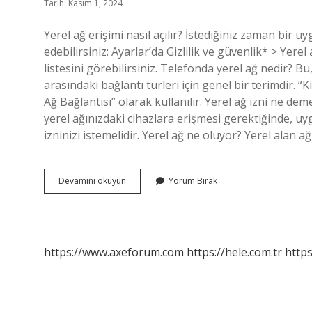
Tarih: Kasım 1, 2024
Yerel ağ erişimi nasıl açılır? İstediğiniz zaman bir u
edebilirsiniz: Ayarlar’da Gizlilik ve güvenlik* > Ye
listesini görebilirsiniz. Telefonda yerel ağ nedir? Bu,
arasındaki bağlantı türleri için genel bir terimdir. “
Ağ Bağlantısı” olarak kullanılır. Yerel ağ izni ne dem
yerel ağınızdaki cihazlara erişmesi gerektiğinde, uy
izninizi istemelidir. Yerel ağ ne oluyor? Yerel alan ağ
Yerel
Devamını okuyun
Yorum Bırak
Ağ
Erişimi
Nedir
https://www.axeforum.com
https://hele.com.tr
https