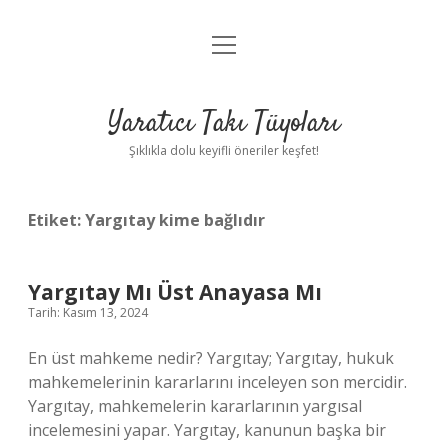
menüyü
Anasayfa
aç
Gizlilik Politikası
Yaratıcı Takı Tüyoları
Yasal Uyarı
Şıklıkla dolu keyifli öneriler keşfet!
Hakkımızda
Etiket:
Yargıtay kime bağlıdır
Yargıtay Mı Üst Anayasa Mı
Tarih: Kasım 13, 2024
En üst mahkeme nedir? Yargıtay; Yargıtay, hukuk
mahkemelerinin kararlarını inceleyen son mercidir.
Yargıtay, mahkemelerin kararlarının yargısal
incelemesini yapar. Yargıtay, kanunun başka bir