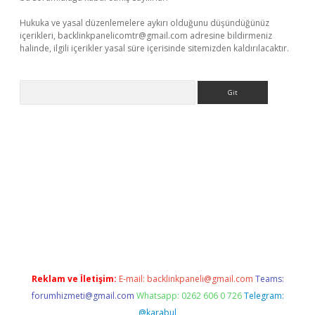
Hukuka ve yasal düzenlemelere aykırı olduğunu düşündüğünüz
içerikleri,
backlinkpanelicomtr@gmail.com
adresine bildirmeniz
halinde, ilgili içerikler yasal süre içerisinde sitemizden kaldırılacaktır.
Arama
ş
Reklam ve İletişim:
E-mail:
backlinkpaneli@gmail.com
Teams:
forumhizmeti@gmail.com
Whatsapp: 0262 606 0 726
Telegram:
@karabul